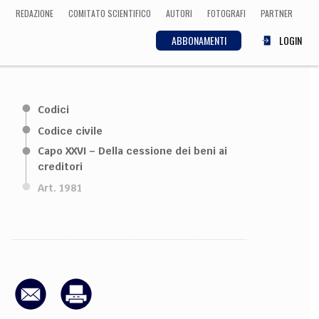
REDAZIONE
COMITATO SCIENTIFICO
AUTORI
FOTOGRAFI
PARTNER
ABBONAMENTI
LOGIN
SCIENZA
Codici
ECONOMIA
Matematica, Fisica,
Codice civile
Biologia, Cifrematica,
Capo XXVI – Della cessione dei beni ai
Medicina
creditori
Art. 1981
CULTURA
 Cinema, Musica,
Letteratura