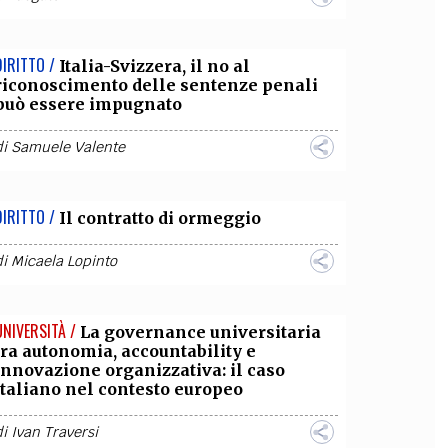
DIRITTO /
Italia-Svizzera, il no al
riconoscimento delle sentenze penali
può essere impugnato
di
Samuele Valente
DIRITTO /
Il contratto di ormeggio
di
Micaela Lopinto
UNIVERSITÀ /
La governance universitaria
tra autonomia, accountability e
innovazione organizzativa: il caso
italiano nel contesto europeo
di
Ivan Traversi