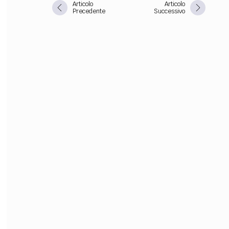
Articolo
Articolo
Precedente
Successivo
FILODIRITTO
RED