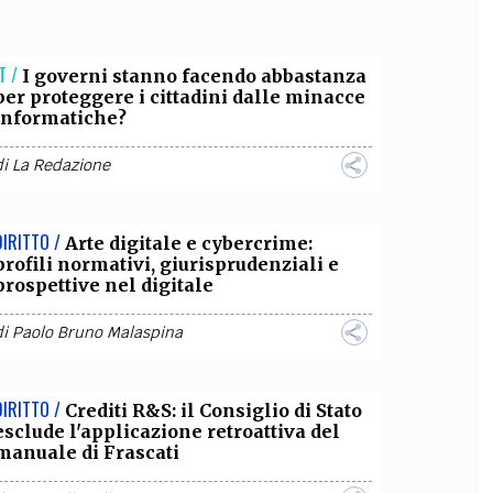
OLLABORA CON NOI
T /
I governi stanno facendo abbastanza
per proteggere i cittadini dalle minacce
informatiche?
di
La Redazione
DIRITTO /
Arte digitale e cybercrime:
profili normativi, giurisprudenziali e
prospettive nel digitale
di
Paolo Bruno Malaspina
DIRITTO /
Crediti R&S: il Consiglio di Stato
esclude l'applicazione retroattiva del
manuale di Frascati