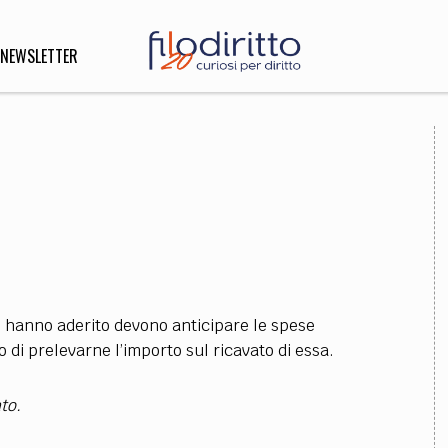
NEWSLETTER
DIRITTO
lità,
o, Esteri
SOFIA
INNOVAZIONE
vi hanno aderito devono anticipare le spese
che,
Scienze informatiche,
Arte,
o di prelevarne l’importo sul ricavato di essa.
ligione
Architettura, Ingegneria
to.