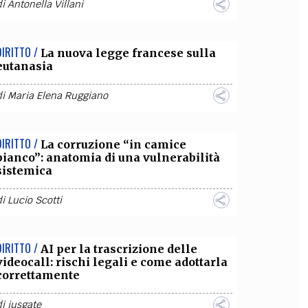
di
Antonella Villani
DIRITTO /
La nuova legge francese sulla
eutanasia
di
Maria Elena Ruggiano
DIRITTO /
La corruzione “in camice
bianco”: anatomia di una vulnerabilità
sistemica
di
Lucio Scotti
DIRITTO /
AI per la trascrizione delle
videocall: rischi legali e come adottarla
correttamente
di
iusgate