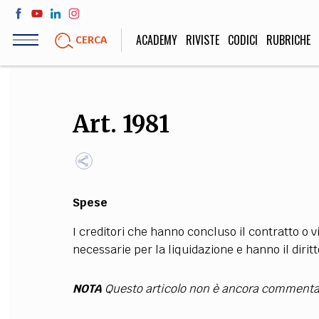
Salta
al
ACADEMY
RIVISTE
CODICI
RUBRICHE
CERCA
contenuto
principale
LIFE STYLE
SOCIETÀ
Art. 1981
Sport, Cucina, Viaggi,
Politica, Attua
Moda
Educazione, Lavor
Spese
STORIA E FILO
I creditori che hanno concluso il contratto o 
Scienze stori
necessarie per la liquidazione e hanno il diritt
umanistiche, Re
NOTA
Questo articolo non è ancora commenta