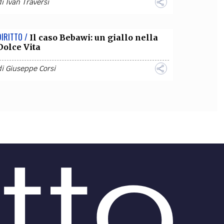
di
Ivan Traversi
DIRITTO /
Il caso Bebawi: un giallo nella
Dolce Vita
di
Giuseppe Corsi