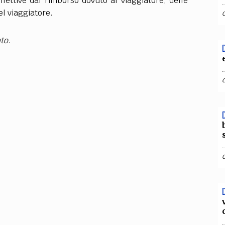
ffettive dal rimborso dovuto al viaggiatore, delle
el viaggiatore.
to.