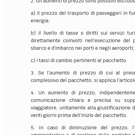
2. Gli aumenti di prezzo sono possibili esclu
FILODIRITTO
RED
a) il prezzo del trasporto di passeggeri in fu
energia;
b) il livello di tasse o diritti sui servizi t
direttamente coinvolti nell’esecuzione del 
sbarco e d’imbarco nei porti e negli aeroporti;
c) i tassi di cambio pertinenti al pacchetto.
3. Se l’aumento di prezzo di cui al pres
complessivo del pacchetto, si applica l’articol
4. Un aumento di prezzo, indipendentemen
comunicazione chiara e precisa su suppo
viaggiatore, unitamente alla giustificazione 
venti giorni prima dell’inizio del pacchetto.
5. In caso di diminuzione del prezzo, l’