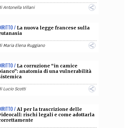
di
Antonella Villani
DIRITTO /
La nuova legge francese sulla
eutanasia
di
Maria Elena Ruggiano
DIRITTO /
La corruzione “in camice
bianco”: anatomia di una vulnerabilità
sistemica
di
Lucio Scotti
DIRITTO /
AI per la trascrizione delle
videocall: rischi legali e come adottarla
correttamente