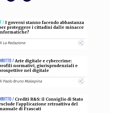
OLLABORA CON NOI
T /
I governi stanno facendo abbastanza
per proteggere i cittadini dalle minacce
informatiche?
di
La Redazione
DIRITTO /
Arte digitale e cybercrime:
profili normativi, giurisprudenziali e
prospettive nel digitale
di
Paolo Bruno Malaspina
DIRITTO /
Crediti R&S: il Consiglio di Stato
esclude l'applicazione retroattiva del
manuale di Frascati