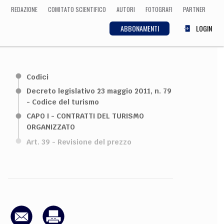
REDAZIONE
COMITATO SCIENTIFICO
AUTORI
FOTOGRAFI
PARTNER
ABBONAMENTI
LOGIN
SCIENZA
Codici
ECONOMIA
Matematica, Fisica,
Decreto legislativo 23 maggio 2011, n. 79
Biologia, Cifrematica,
- Codice del turismo
Medicina
CAPO I - CONTRATTI DEL TURISMO
ORGANIZZATO
Art. 39 - Revisione del prezzo
CULTURA
 Cinema, Musica,
Letteratura