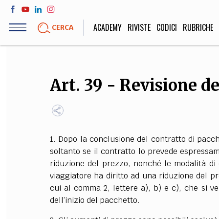
Salta
al
ACADEMY
RIVISTE
CODICI
RUBRICHE
CERCA
contenuto
principale
LIFE STYLE
SOCIETÀ
Art. 39 - Revisione d
Sport, Cucina, Viaggi,
Politica, Attua
Moda
Educazione, Lavor
1. Dopo la conclusione del contratto di pacch
STORIA E FILO
soltanto se il contratto lo prevede espressam
riduzione del prezzo, nonché le modalità di c
Scienze stori
viaggiatore ha diritto ad una riduzione del p
umanistiche, Re
cui al comma 2, lettere a), b) e c), che si v
dell’inizio del pacchetto.