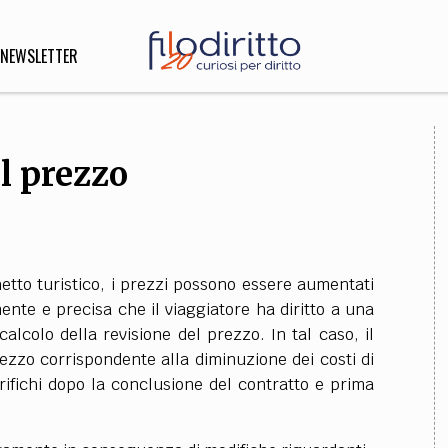
NEWSLETTER
el prezzo
DIRITTO
lità,
o, Esteri
etto turistico, i prezzi possono essere aumentati
SOFIA
INNOVAZIONE
ente e precisa che il viaggiatore ha diritto a una
alcolo della revisione del prezzo. In tal caso, il
che,
Scienze informatiche,
Arte,
rezzo corrispondente alla diminuzione dei costi di
ligione
Architettura, Ingegneria
erifichi dopo la conclusione del contratto e prima