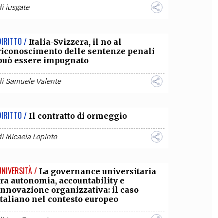
di
iusgate
DIRITTO /
Italia-Svizzera, il no al
riconoscimento delle sentenze penali
può essere impugnato
di
Samuele Valente
DIRITTO /
Il contratto di ormeggio
di
Micaela Lopinto
UNIVERSITÀ /
La governance universitaria
tra autonomia, accountability e
innovazione organizzativa: il caso
italiano nel contesto europeo