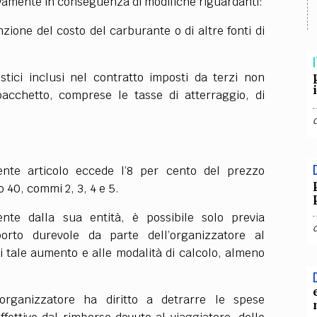
sivamente in conseguenza di modifiche riguardanti:
TEAM
AZIONE
COMITATO SCIENTIFICO
AUTORI
CURATORI
FOTOGRAFI
PARTNER
C
nzione del costo del carburante o di altre fonti di
I
EXTRA
uristici inclusi nel contratto imposti da terzi non
CODICI
RUBRICHE
LIBRI
PROCEEDINGS
PUBBLICITÀ
CONTATTI
pacchetto, comprese le tasse di atterraggio, di
SOCIAL MEDIA
ente articolo eccede l’8 per cento del prezzo
o 40, commi 2, 3, 4 e 5.
te dalla sua entità, è possibile solo previa
rto durevole da parte dell’organizzatore al
di tale aumento e alle modalità di calcolo, almeno
organizzatore ha diritto a detrarre le spese