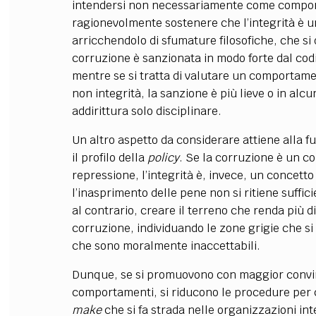
intendersi non necessariamente come comport
ragionevolmente sostenere che l’integrità è un
arricchendolo di sfumature filosofiche, che s
corruzione è sanzionata in modo forte dal codi
mentre se si tratta di valutare un comportam
non integrità, la sanzione è più lieve o in al
addirittura solo disciplinare.
Un altro aspetto da considerare attiene alla fu
il profilo della
policy
. Se la corruzione è un c
repressione, l’integrità è, invece, un concetto
l’inasprimento delle pene non si ritiene suffi
al contrario, creare il terreno che renda più di
corruzione, individuando le zone grigie che si r
che sono moralmente inaccettabili.
Dunque, se si promuovono con maggior convinz
comportamenti, si riducono le procedure per c
make
che si fa strada nelle organizzazioni in