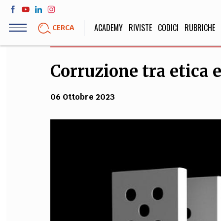
Salta
al
ACADEMY
RIVISTE
CODICI
RUBRICHE
CERCA
contenuto
principale
Corruzione tra etica 
LIFE STYLE
SOCIETÀ
Sport, Cucina, Viaggi,
Politica, Attua
06 Ottobre 2023
Moda
Educazione, Lavor
STORIA E FILO
Scienze stori
umanistiche, Re