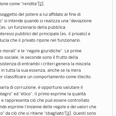
uzione come “rendita”
[2]
.
soggetto del potere a lui affidato al fine di
o” si intende quando si realizza una “deviazione
es. un funzionario della pubblica
eressi pubblici del principale (es. il privato) e
ucia che il privato ripone nel funzionario.
e morali” e le “regole giuridiche”. Le prime
 sociale; le seconde sono il frutto della
esistenza di entrambi i criteri genera la miscela
o in tutta la sua essenza, anche se la mera
per classificare un comportamento come illecito.
parla di corruzione, è opportuno valutare il
egro” ed “etico”. Il primo esprime la qualità
ni e rappresenta ciò che può essere controllato
ndo esprime l’insieme delle regole e dei valori che
o” da ciò che si ritiene “sbagliato”
[3]
. Questi sono