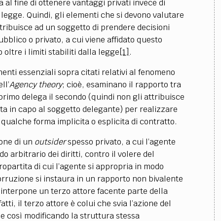
 al fine di ottenere vantaggi privati invece di
legge. Quindi, gli elementi che si devono valutare
attribuisce ad un soggetto di prendere decisioni
pubblico o privato, a cui viene affidato questo
ltre i limiti stabiliti dalla legge
[1]
.
nti essenziali sopra citati relativi al fenomeno
ll’
Agency theory
; cioè, esaminano il rapporto tra
primo delega il secondo (quindi non gli attribuisce
sta in capo al soggetto delegante) per realizzare
qualche forma implicita o esplicita di contratto.
ione di un
outsider
spesso privato, a cui l’agente
arbitrario dei diritti, contro il volere del
ropartita di cui l’agente si appropria in modo
corruzione si instaura in un rapporto non bivalente
i interpone un terzo attore facente parte della
fatti, il terzo attore è colui che svia l’azione del
ene così modificando la struttura stessa