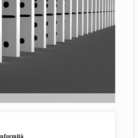
TEAM
AZIONE
COMITATO SCIENTIFICO
AUTORI
CURATORI
FOTOGRAFI
PARTNER
C
EXTRA
CODICI
RUBRICHE
LIBRI
PROCEEDINGS
PUBBLICITÀ
CONTATTI
SOCIAL MEDIA
conformità