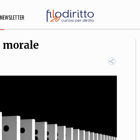
NEWSLETTER
e morale
DIRITTO
lità,
o, Esteri
SOFIA
INNOVAZIONE
che,
Scienze informatiche,
Arte,
ligione
Architettura, Ingegneria