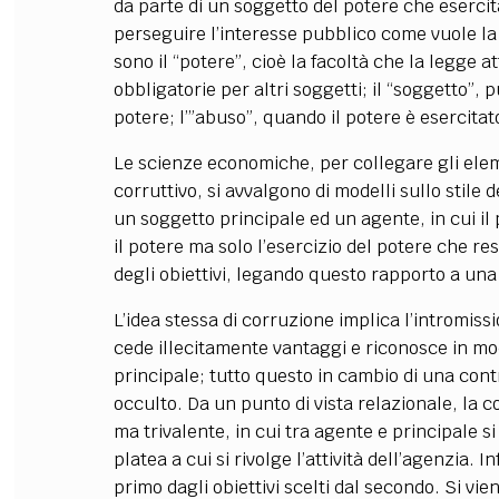
da parte di un soggetto del potere che esercita
perseguire l’interesse pubblico come vuole la 
sono il “potere”, cioè la facoltà che la legge 
obbligatorie per altri soggetti; il “soggetto”, 
potere; l’”abuso”, quando il potere è esercitato o
Le scienze economiche, per collegare gli eleme
corruttivo, si avvalgono di modelli sullo stile de
un soggetto principale ed un agente, in cui il 
il potere ma solo l’esercizio del potere che re
degli obiettivi, legando questo rapporto a una 
L’idea stessa di corruzione implica l’intromiss
cede illecitamente vantaggi e riconosce in modo 
principale; tutto questo in cambio di una cont
occulto. Da un punto di vista relazionale, la 
ma trivalente, in cui tra agente e principale s
platea a cui si rivolge l’attività dell’agenzia. In
primo dagli obiettivi scelti dal secondo. Si vi