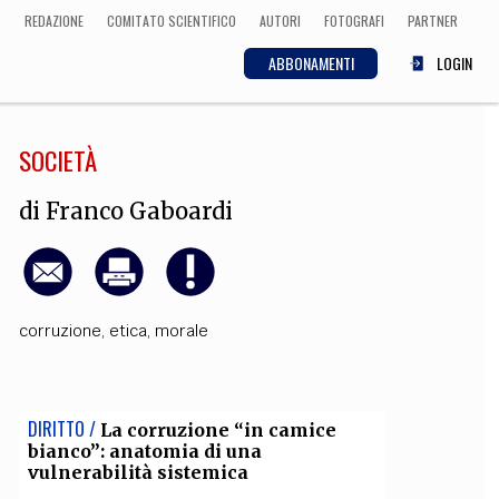
REDAZIONE
COMITATO SCIENTIFICO
AUTORI
FOTOGRAFI
PARTNER
ABBONAMENTI
LOGIN
SOCIETÀ
SCIENZA
ECONOMIA
Matematica, Fisica,
di
Franco Gaboardi
Biologia, Cifrematica,
Medicina
corruzione
,
etica
,
morale
CULTURA
 Cinema, Musica,
Letteratura
DIRITTO /
La corruzione “in camice
bianco”: anatomia di una
vulnerabilità sistemica