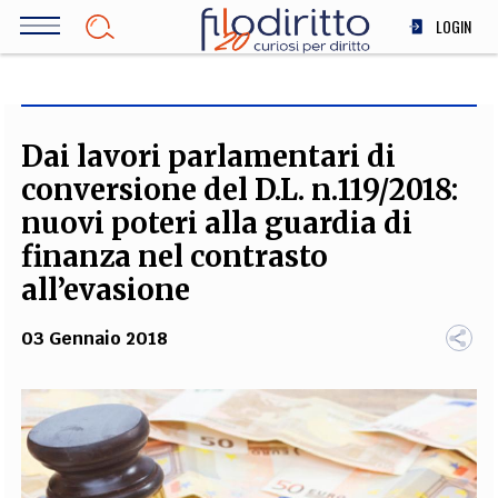
Salta
LOGIN
al
contenuto
DIRITTO
principale
ECONOMIA
SOCIETÀ
Dai lavori parlamentari di
MEDICINA
conversione del D.L. n.119/2018:
SCIENZA
nuovi poteri alla guardia di
STORIA E FILOSOFIA
finanza nel contrasto
INNOVAZIONE
all’evasione
ALTRO
03 Gennaio 2018
TEAM
FILODIRITTO
REDAZIONE
COMITATO SCIENTIFICO
AUTORI
CURATORI
FOTOGRAFI
PARTNER
COLLABORA CON NOI