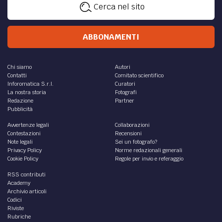
Cerca nel sito
ABBONAMENTI
Chi siamo
Autori
Contatti
Comitato scientifico
Inforomatica S.r.l.
Curatori
La nostra storia
Fotografi
Redazione
Partner
Pubblicità
Avvertenze legali
Collaborazioni
Contestazioni
Recensioni
Note legali
Sei un fotografo?
Privacy Policy
Norme redazionali generali
Cookie Policy
Regole per invio e referaggio
RSS contributi
Academy
Archivio articoli
Codici
Riviste
Rubriche