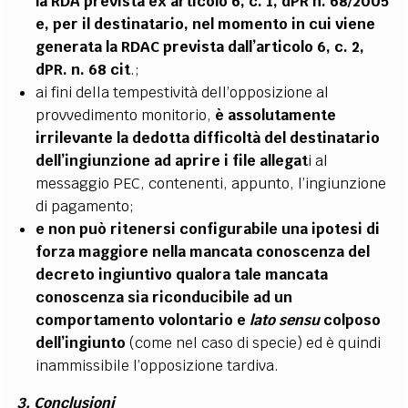
la RDA prevista ex articolo 6, c. 1, dPR n. 68/2005
e, per il destinatario, nel momento in cui viene
generata la RDAC prevista dall’articolo 6, c. 2,
dPR. n. 68 cit
.;
ai fini della tempestività dell’opposizione al
provvedimento monitorio,
è assolutamente
irrilevante la dedotta difficoltà del destinatario
dell’ingiunzione ad aprire i file allegat
i al
messaggio PEC, contenenti, appunto, l’ingiunzione
di pagamento;
e non può ritenersi configurabile una ipotesi di
forza maggiore nella mancata conoscenza del
decreto ingiuntivo qualora tale mancata
conoscenza sia riconducibile ad un
comportamento volontario e
lato sensu
colposo
dell’ingiunto
(come nel caso di specie) ed è quindi
inammissibile l’opposizione tardiva.
3. Conclusioni