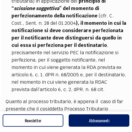
tributaria) in applicazione del
principio di
“
scissione soggettiva
” del momento di
perfezionamento della notificazione
(cfr. C.
Cost., Sent. n. 28 del 01.2004
),
il momento in cui la
notificazione si deve considerare perfezionata
per il notificante deve distinguersi da quello in
cui essa si perfeziona per il destinatario
,
precisamente nel servizio PEC la notificazione si
perfeziona, per il soggetto notificante, nel
momento in cui viene generata la RDA prevista ex
articolo 6, c. 1, dPR n. 68/2005 e, per il destinatario,
nel momento in cui viene generata la RDAC
prevista dall’articolo 6, c. 2, dPR. n. 68 cit.
Quanto al processo tributario, è appena il caso di far
presente che il cosiddetto Processo Tributario
Telematico (PTT) è ormai una realtà. E infatti:
Newsletter
Abbonamenti
il decreto del Direttore Generale delle Finanze del