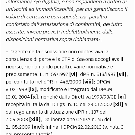
informatica e/o digitale, e non rispondenti a criteri di
univocità ed immodificabilità, per cui garantiscono il
valore di certezza e corrispondenza, peraltro
confortato dall’attestazione di conformità, del tutto
assente, invece previsti indefettibilmente dalle
disposizioni normative sopra richiamate
»;
-
l’agente della riscossione non contestava la
consulenza di parte e la CTP di Savona accoglieva il
ricorso, richiamando peraltro varie normative e
precisamente: L. n. 59/1997
[vi
]
; dPR n. 513/1997
[vii
]
,
poi confluito nel dPR n. 445/2000
[v
iii]
; DPCM
8.02.1999
[
ix
]
, modificato e integrato dal DPCM
13.01.2004
[x]
, nonché dalla Direttiva 1999/93/CE
[xi]
recepita in Italia dal D.Lgs. n. 10 del 23.01.2002
[xii]
e
dal regolamento di attuazione dPR n. 137 del
7.04.2003
[xiii]
; Deliberazione CNIPA n. 45 del
21.05.2009
[
xiv
]
; infine il DPCM 22.02.2013 (v. nota 3
del presente saggio);