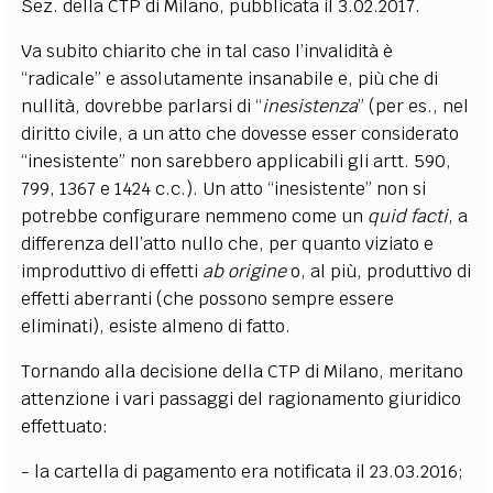
Sez. della CTP di Milano, pubblicata il 3.02.2017.
Va subito chiarito che in tal caso l’invalidità è
“radicale” e assolutamente insanabile e, più che di
nullità, dovrebbe parlarsi di “
inesistenza
” (per es., nel
diritto civile, a un atto che dovesse esser considerato
“inesistente” non sarebbero applicabili gli artt. 590,
799, 1367 e 1424 c.c.). Un atto “inesistente” non si
potrebbe configurare nemmeno come un
quid facti
, a
differenza dell’atto nullo che, per quanto viziato e
improduttivo di effetti
ab origine
o, al più, produttivo di
effetti aberranti (che possono sempre essere
eliminati), esiste almeno di fatto.
Tornando alla decisione della CTP di Milano, meritano
attenzione i vari passaggi del ragionamento giuridico
effettuato:
- la cartella di pagamento era notificata il 23.03.2016;