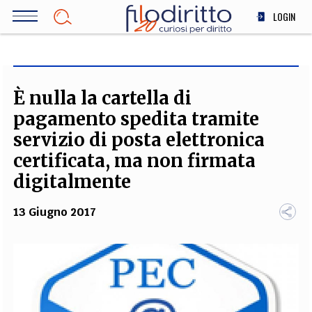
Salta
LOGIN
al
contenuto
DIRITTO
principale
ECONOMIA
SOCIETÀ
È nulla la cartella di
MEDICINA
pagamento spedita tramite
SCIENZA
servizio di posta elettronica
STORIA E FILOSOFIA
certificata, ma non firmata
INNOVAZIONE
digitalmente
ALTRO
13 Giugno 2017
TEAM
FILODIRITTO
REDAZIONE
COMITATO SCIENTIFICO
AUTORI
CURATORI
FOTOGRAFI
PARTNER
COLLABORA CON NOI