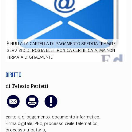
EXTRA
CODICI
RUBRICHE
LIBRI
PROCEEDINGS
PUBBLICITÀ
CONTATTI
SOCIAL MEDIA
È NULLA LA CARTELLA DI PAGAMENTO SPEDITA TRAMITE
SERVIZIO DI POSTA ELETTRONICA CERTIFICATA, MA NON
FIRMATA DIGITALMENTE
DIRITTO
di
Telesio Perfetti
cartella di pagamento
,
documento informatico
,
Firma digitale
,
PEC
,
processo civile telematico
,
processo tributario
,