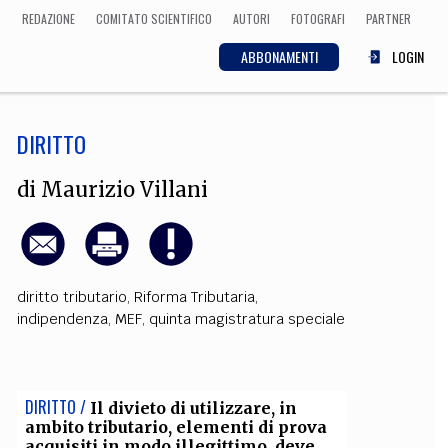
REDAZIONE
COMITATO SCIENTIFICO
AUTORI
FOTOGRAFI
PARTNER
ABBONAMENTI
LOGIN
DIRITTO
SCIENZA
ECONOMIA
Matematica, Fisica,
di
Maurizio Villani
Biologia, Cifrematica,
Medicina
diritto tributario
,
Riforma Tributaria
,
CULTURA
indipendenza
,
MEF
,
quinta magistratura speciale
 Cinema, Musica,
Letteratura
DIRITTO /
Il divieto di utilizzare, in
ambito tributario, elementi di prova
acquisiti in modo illegittimo, deve