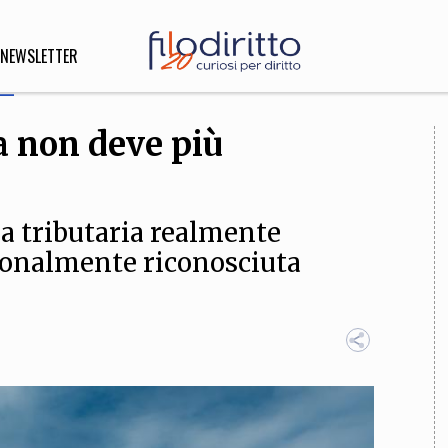
NEWSLETTER
ia non deve più
DIRITTO
lità,
o, Esteri
a tributaria realmente
ionalmente riconosciuta
SOFIA
INNOVAZIONE
che,
Scienze informatiche,
Arte,
ligione
Architettura, Ingegneria