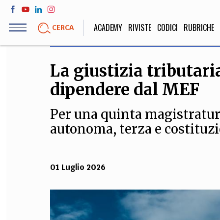
Salta
al
ACADEMY
RIVISTE
CODICI
RUBRICHE
CERCA
contenuto
principale
La giustizia tributar
LIFE STYLE
SOCIETÀ
dipendere dal MEF
Sport, Cucina, Viaggi,
Politica, Attua
Moda
Educazione, Lavor
Per una quinta magistratur
autonoma, terza e costituz
STORIA E FILO
01 Luglio 2026
Scienze stori
umanistiche, Re