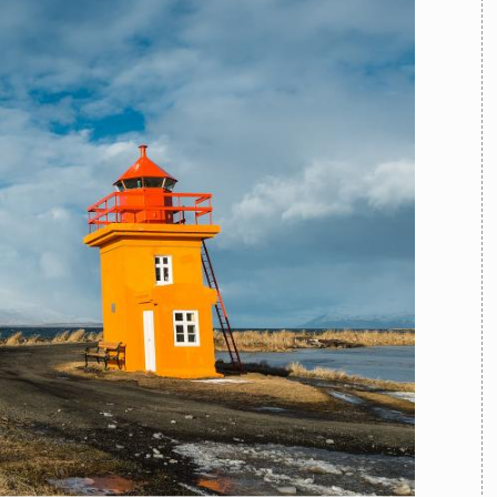
TEAM
AZIONE
COMITATO SCIENTIFICO
AUTORI
CURATORI
FOTOGRAFI
PARTNER
C
EXTRA
CODICI
RUBRICHE
LIBRI
PROCEEDINGS
PUBBLICITÀ
CONTATTI
SOCIAL MEDIA