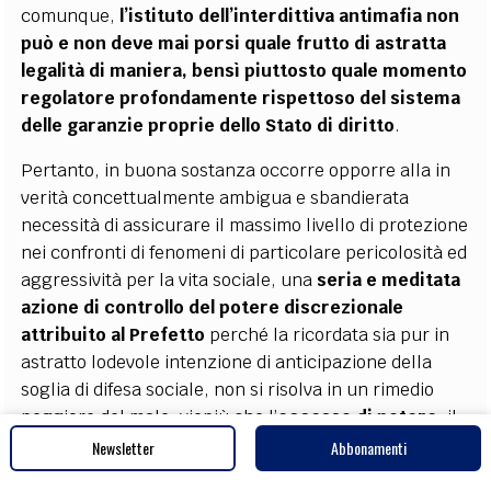
comunque,
l’istituto dell’interdittiva antimafia non
può e non deve mai porsi quale frutto di astratta
legalità di maniera, bensì piuttosto quale momento
regolatore profondamente rispettoso del sistema
delle garanzie proprie dello Stato di diritto
.
Pertanto, in buona sostanza occorre opporre alla in
verità concettualmente ambigua e sbandierata
necessità di assicurare il massimo livello di protezione
nei confronti di fenomeni di particolare pericolosità ed
aggressività per la vita sociale, una
seria e meditata
azione di controllo del potere discrezionale
attribuito al Prefetto
perché la ricordata sia pur in
astratto lodevole intenzione di anticipazione della
soglia di difesa sociale, non si risolva in un rimedio
peggiore del male, viepiù che l’
eccesso di potere
, il
cui paradigma strutturale, così come oggi più che
Newsletter
Abbonamenti
mai, abbiamo imparato a conoscere e ad apprezzare,