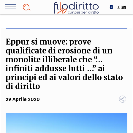
Salta
LOGIN
al
contenuto
DIRITTO
principale
ECONOMIA
SOCIETÀ
Eppur si muove: prove
MEDICINA
qualificate di erosione di un
SCIENZA
monolite illiberale che “…
STORIA E FILOSOFIA
infiniti addusse lutti …” ai
INNOVAZIONE
principi ed ai valori dello stato
ALTRO
di diritto
29 Aprile 2020
TEAM
FILODIRITTO
REDAZIONE
COMITATO SCIENTIFICO
AUTORI
CURATORI
FOTOGRAFI
PARTNER
COLLABORA CON NOI