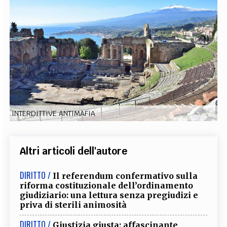
EXTRA
CODICI
RUBRICHE
LIBRI
PROCEEDINGS
PUBBLICITÀ
CONTATTI
SOCIAL MEDIA
INTERDITTIVE ANTIMAFIA
Altri articoli dell'autore
DIRITTO /
Il referendum confermativo sulla
riforma costituzionale dell’ordinamento
giudiziario: una lettura senza pregiudizi e
priva di sterili animosità
DIRITTO /
Giustizia giusta: affascinante