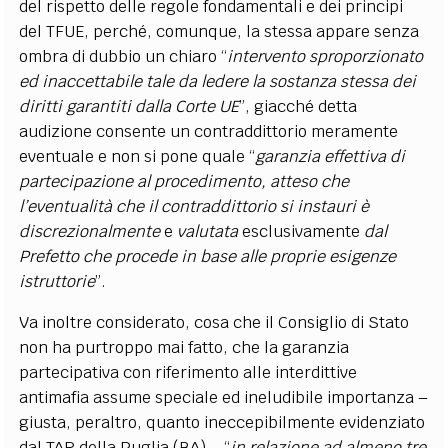
del rispetto delle regole fondamentali e dei principi
del TFUE, perché, comunque, la stessa appare senza
ombra di dubbio un chiaro “
intervento sproporzionato
ed inaccettabile tale da ledere la sostanza stessa dei
diritti garantiti dalla Corte UE
”, giacché detta
audizione consente un contraddittorio meramente
eventuale e non si pone quale “
garanzia effettiva di
partecipazione al procedimento, atteso che
l’eventualità che il contraddittorio si instauri è
discrezionalmente
e
valutata
esclusivamente
dal
Prefetto che procede in base alle proprie esigenze
istruttorie
”.
Va inoltre considerato, cosa che il Consiglio di Stato
non ha purtroppo mai fatto, che la garanzia
partecipativa con riferimento alle interdittive
antimafia assume speciale ed ineludibile importanza –
giusta, peraltro, quanto ineccepibilmente evidenziato
dal TAR della Puglia (BA) – “
in relazione ad almeno tre