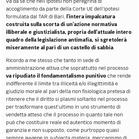
Va da sé che nell’ipotesi non peregrina di
accoglimento da parte della Corte UE dell’ipotesi
formulata dal TAR di Bari,
l’intera impalcatura
costruita sulla scorta di un’azione normativa
illiberale e giustizialista, propria dell’attuale intero
quadro della legislazione antimafia, si sgretolerà
miseramente al pari di un castello di sabbia
.
Ricordo a me stesso che tanto in sede di
amministrazione attiva che soprattutto nel processo
va ripudiato il fondamentalismo punitivo
che rende
indifferente il limite tra illiceità e/o illegittimità e
giudizio morale al pari della non fisiologica pretesa di
ritenere che il diritto si plasmi soltanto nel processo
per trasformare quest’ultimo in uno strumento di
vendetta atteso che il processo in quanto tale non
può che costituire reale ed autentico momento di
garanzia e non supposto, come purtroppo quasi
sempre avviene in
subiecta materia
, meccanismo di