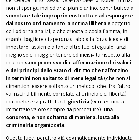
del celeberrimo “
valzer delle candele”
di Robet Burns,
non si spenga mai ed anzi pian pianino, contribuisca a
smontare tale improprio costrutto e ad espungere
dal nostro ordinamento la norma illiberale
oggetto
dell’odierna analisi, e che questa piccola fiamma, in
quanto bagliore di speranza, abbia la forza ideale di
innestare, assieme a tante altre luci di eguale, anzi
meglio se di maggior tenore ed incisività rispetto alla
mia, un
sano processo di riaffermazione dei valori
e dei principi dello Stato di diritto che rafforzino
in termini non soltanto di mera legalità
(che non si
dimentichi essere soltanto un metodo, che, fra l’altro,
va inscindibilmente correlato al principio di libertà),
ma anche e soprattutto di
giustizia
(vero ed unico
immortale valore sempre da perseguire),
una
concreta, e non soltanto di maniera, lotta alla
criminalità organizzata
.
Questa luce, peraltro già dogmaticamente individuata