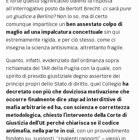
È forse questo significativo baleno la risposta
all’interrogativo posto da Bertolt Brecht:
ci sarà pure
un giudice a Berlino?
Non lo so, ma di certo
comunque impartisce un
ben assestato colpo di
maglio ad una impalcatura concettuale
sin qui
estremamente rigida, e per ciò stesso, come ci
insegna la scienza antisismica, altrettanto fragile.
Quanto, infatti, evidenziato dall’ordinanza sopra
richiamata del TAR della Puglia con la quale, con
spirito di presidio giustiziale degno assertore dei
principi propri dello Stato di diritto, quel Collegio
ha
decretato con più che doviziosa motivazione che
occorre finalmente dire
stop
ad interdittive di
mafia arbitrarie ed ha, con scienza e correttezza
metodologica, chiesto l’intervento della Corte di
Giustizia dell’UE perché chiarisca se il codice
antimafia, nella parte in cui
, con un provvedimento
fondato su, supposti, “risalenti rapporti” – viepiù in