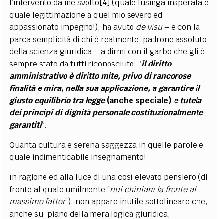
l’intervento da me svolto
[4]
(quale lusinga insperata e
quale legittimazione a quel mio severo ed
appassionato impegno!), ha avuto
de visu
– e con la
parca semplicità di chi è realmente padrone assoluto
della scienza giuridica – a dirmi con il garbo che gli è
sempre stato da tutti riconosciuto: “
il diritto
amministrativo è diritto mite, privo di rancorose
finalità e mira, nella sua applicazione, a garantire il
giusto equilibrio tra legge
(anche speciale)
e tutela
dei principi di dignità personale costituzionalmente
garantiti
”.
Quanta cultura e serena saggezza in quelle parole e
quale indimenticabile insegnamento!
In ragione ed alla luce di una così elevato pensiero (di
fronte al quale umilmente “
nui chiniam la fronte al
massimo fattor
”), non appare inutile sottolineare che,
anche sul piano della mera logica giuridica,