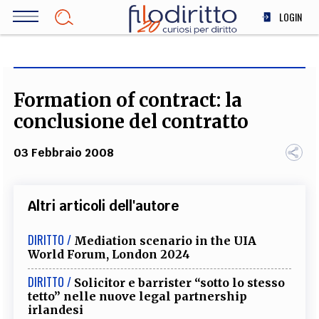
Salta
LOGIN
al
contenuto
DIRITTO
principale
ECONOMIA
SOCIETÀ
Formation of contract: la
MEDICINA
conclusione del contratto
SCIENZA
03 Febbraio 2008
STORIA E FILOSOFIA
INNOVAZIONE
ALTRO
Altri articoli dell'autore
DIRITTO /
Mediation scenario in the UIA
TEAM
World Forum, London 2024
FILODIRITTO
REDAZIONE
COMITATO SCIENTIFICO
AUTORI
CURATORI
DIRITTO /
Solicitor e barrister “sotto lo stesso
FOTOGRAFI
PARTNER
COLLABORA CON NOI
tetto” nelle nuove legal partnership
irlandesi