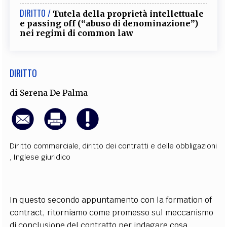
EXTRA
DIRITTO /
Tutela della proprietà intellettuale
e passing off (“abuso di denominazione”)
CODICI
RUBRICHE
LIBRI
PROCEEDINGS
PUBBLICITÀ
CONTATTI
nei regimi di common law
SOCIAL MEDIA
DIRITTO
di
Serena De Palma
Diritto commerciale
,
diritto dei contratti e delle obbligazioni
,
Inglese giuridico
In questo secondo appuntamento con la formation of
contract, ritorniamo come promesso sul meccanismo
di conclusione del contratto per indagare cosa