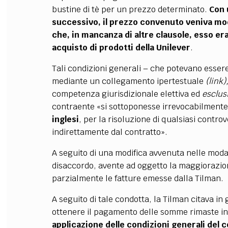
bustine di tè per un prezzo determinato.
Con 
successivo, il prezzo convenuto veniva modi
che, in mancanza di altre clausole, esso era
acquisto di prodotti della Unilever
.
Tali condizioni generali – che potevano essere
mediante
un collegamento ipertestuale
(link)
competenza giurisdizionale elettiva ed
esclus
contraente «si sottoponesse irrevocabilmente
inglesi
, per la risoluzione di qualsiasi contr
indirettamente dal contratto».
A seguito di una modifica avvenuta nelle modali
disaccordo, avente ad oggetto la maggiorazion
parzialmente le fatture emesse dalla Tilman.
A seguito di tale condotta, la Tilman citava in g
ottenere il pagamento delle somme rimaste i
applicazione delle condizioni generali del c