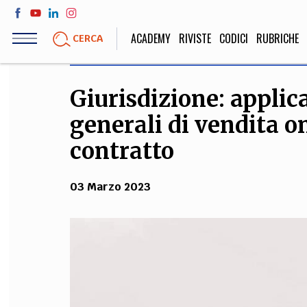
Salta
al
ACADEMY
RIVISTE
CODICI
RUBRICHE
CERCA
contenuto
principale
Giurisdizione: applica
LIFE STYLE
SOCIETÀ
generali di vendita on
Sport, Cucina, Viaggi,
Politica, Attua
Moda
Educazione, Lavor
contratto
03 Marzo 2023
STORIA E FILO
Scienze stori
umanistiche, Re