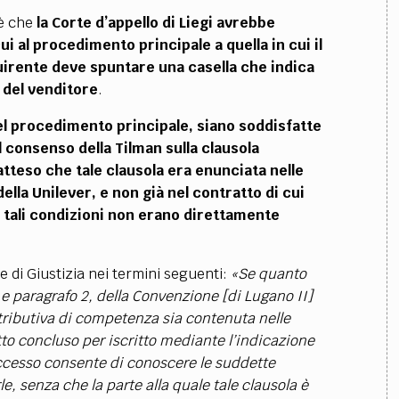
 è che
la Corte d’appello di Liegi avrebbe
i al procedimento principale a quella in cui il
quirente deve spuntare una casella che indica
 del venditore
.
 nel procedimento principale, siano soddisfatte
el consenso della Tilman sulla clausola
atteso che tale clausola era enunciata nelle
ella Unilever, e non già nel contratto di cui
e tali condizioni non erano direttamente
e di Giustizia nei termini seguenti:
«Se quanto
), e paragrafo 2, della Convenzione [di Lugano II]
ttributiva di competenza sia contenuta nelle
tto concluso per iscritto mediante l’indicazione
 accesso consente di conoscere le suddette
e, senza che la parte alla quale tale clausola è