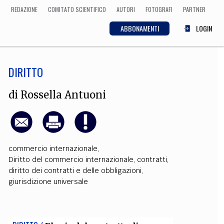
REDAZIONE
COMITATO SCIENTIFICO
AUTORI
FOTOGRAFI
PARTNER
ABBONAMENTI
LOGIN
DIRITTO
SCIENZA
ECONOMIA
Matematica, Fisica,
di
Rossella Antuoni
Biologia, Cifrematica,
Medicina
commercio internazionale
,
CULTURA
Diritto del commercio internazionale
,
contratti
,
diritto dei contratti e delle obbligazioni
,
 Cinema, Musica,
Letteratura
giurisdizione universale