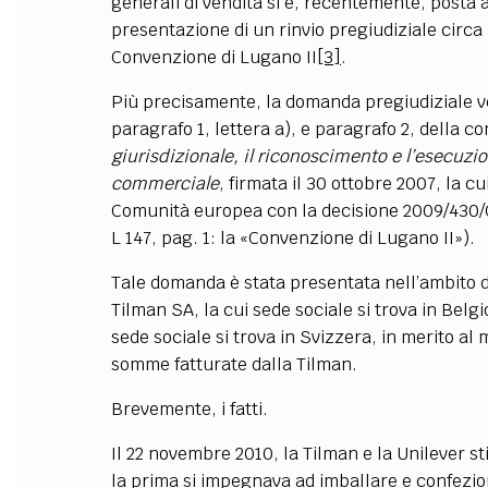
generali di vendita si è, recentemente, posta al
presentazione di un rinvio pregiudiziale circa 
Convenzione di Lugano II
[3]
.
Più precisamente, la domanda pregiudiziale ver
paragrafo 1, lettera a), e paragrafo 2, della
giurisdizionale, il riconoscimento e l’esecuzio
commerciale
, firmata il 30 ottobre 2007, la 
Comunità europea con la decisione 2009/430/C
L 147, pag. 1: la «Convenzione di Lugano II»).
Tale domanda è stata presentata nell’ambito di
Tilman SA, la cui sede sociale si trova in Bel
sede sociale si trova in Svizzera, in merito a
somme fatturate dalla Tilman.
Brevemente, i fatti.
Il 22 novembre 2010, la Tilman e la Unilever s
la prima si impegnava ad imballare e confezio