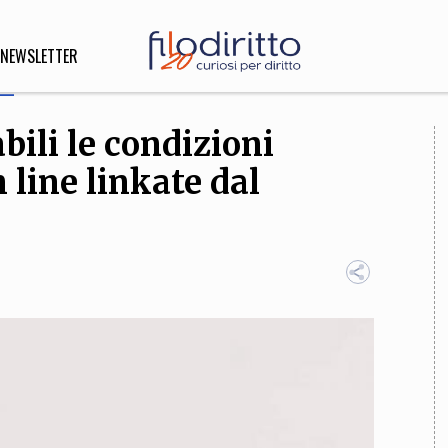
NEWSLETTER
bili le condizioni
DIRITTO
 line linkate dal
lità,
o, Esteri
SOFIA
INNOVAZIONE
che,
Scienze informatiche,
Arte,
ligione
Architettura, Ingegneria