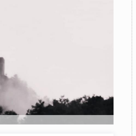
TEAM
AZIONE
COMITATO SCIENTIFICO
AUTORI
CURATORI
FOTOGRAFI
PARTNER
C
EXTRA
CODICI
RUBRICHE
LIBRI
PROCEEDINGS
PUBBLICITÀ
CONTATTI
SOCIAL MEDIA