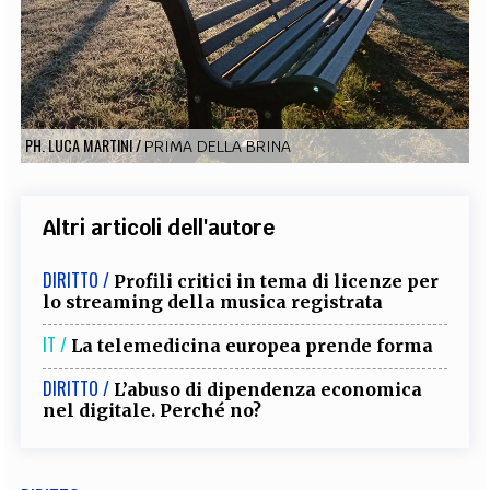
EXTRA
CODICI
RUBRICHE
LIBRI
PROCEEDINGS
PUBBLICITÀ
CONTATTI
SOCIAL MEDIA
PH. LUCA MARTINI
/
PRIMA DELLA BRINA
Altri articoli dell'autore
DIRITTO /
Profili critici in tema di licenze per
lo streaming della musica registrata
IT /
La telemedicina europea prende forma
DIRITTO /
L’abuso di dipendenza economica
nel digitale. Perché no?