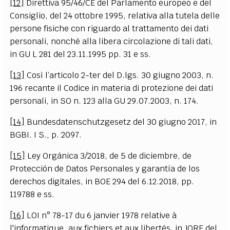
[12]
Direttiva 95/46/CE del Parlamento europeo e del
Consiglio, del 24 ottobre 1995, relativa alla tutela delle
persone fisiche con riguardo al trattamento dei dati
personali, nonché alla libera circolazione di tali dati,
in GU L 281 del 23.11.1995 pp. 31 e ss.
[13]
Così l’articolo 2-ter del D.lgs. 30 giugno 2003, n.
196 recante il Codice in materia di protezione dei dati
personali, in SO n. 123 alla GU 29.07.2003, n. 174.
[14]
Bundesdatenschutzgesetz del 30 giugno 2017, in
BGBI. I S., p. 2097.
[15]
Ley Orgánica 3/2018, de 5 de diciembre, de
Protección de Datos Personales y garantía de los
derechos digitales, in BOE 294 del 6.12.2018, pp.
119788 e ss.
[16]
LOI n° 78-17 du 6 janvier 1978 relative à
l'informatique, aux fichiers et aux libertés, in JORF del