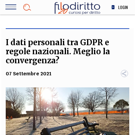
Salta
LOGIN
al
contenuto
DIRITTO
principale
ECONOMIA
SOCIETÀ
I dati personali tra GDPR e
MEDICINA
regole nazionali. Meglio la
SCIENZA
convergenza?
STORIA E FILOSOFIA
07 Settembre 2021
INNOVAZIONE
ALTRO
TEAM
FILODIRITTO
REDAZIONE
COMITATO SCIENTIFICO
AUTORI
CURATORI
FOTOGRAFI
PARTNER
COLLABORA CON NOI