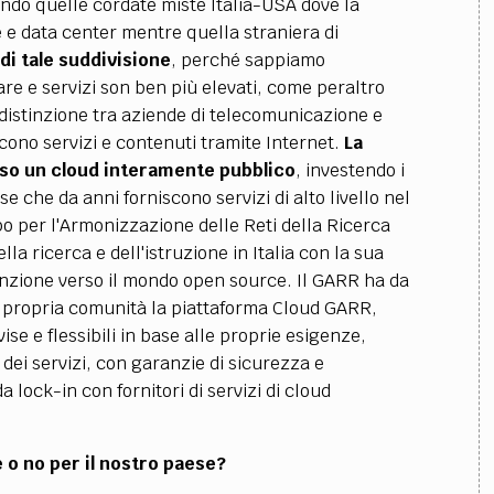
endo quelle cordate miste Italia-USA dove la
e data center mentre quella straniera di
di tale suddivisione
, perché sappiamo
are e servizi son ben più elevati, come peraltro
a distinzione tra aziende di telecomunicazione e
cono servizi e contenuti tramite Internet.
La
so un cloud interamente pubblico
, investendo i
e che da anni forniscono servizi di alto livello nel
po per l'Armonizzazione delle Reti della Ricerca
la ricerca e dell'istruzione in Italia con la sua
tenzione verso il mondo open source. Il GARR ha da
a propria comunità la piattaforma Cloud GARR,
vise e flessibili in base alle proprie esigenze,
 dei servizi, con garanzie di sicurezza e
 lock-in con fornitori di servizi di cloud
 o no per il nostro paese?