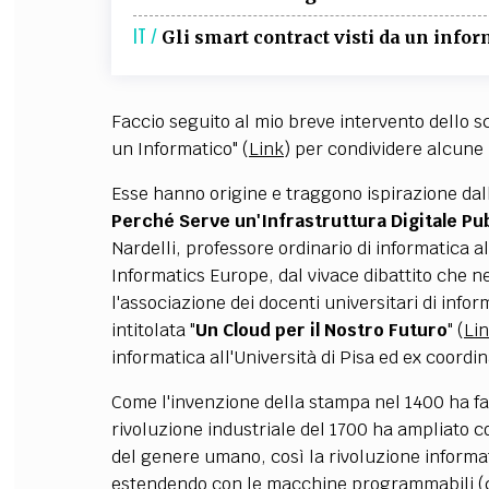
IT /
Gli smart contract visti da un infor
Faccio seguito al mio breve intervento dello sc
un Informatico" (
Link
) per condividere alcune
Esse hanno origine e traggono ispirazione dall'
Perché Serve un'Infrastruttura Digitale Pub
Nardelli, professore ordinario di informatica a
Informatics Europe, dal vivace dibattito che ne
l'associazione dei docenti universitari di infor
intitolata "
Un Cloud per il Nostro Futuro
" (
Li
informatica all'Università di Pisa ed ex coor
Come l'invenzione della stampa nel 1400 ha fav
rivoluzione industriale del 1700 ha ampliato 
del genere umano, così la rivoluzione informa
estendendo con le macchine programmabili (cioè