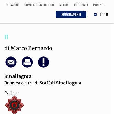
REDAZIONE
COMITATO SCIENTIFICO
AUTORI
FOTOGRAFI
PARTNER
ABBONAMENTI
LOGIN
IT
SCIENZA
ECONOMIA
Matematica, Fisica,
di
Marco Bernardo
Biologia, Cifrematica,
Medicina
Sinallagma
CULTURA
Rubrica a cura di
Staff di Sinallagma
 Cinema, Musica,
Letteratura
Partner