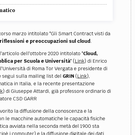
matico
orso marzo intitolato "Gli Smart Contract visti da
riflessioni e preoccupazioni sul cloud
.
articolo dell'ottobre 2020 intitolato "
Cloud,
blica per Scuola e Università
" (
Link
) di Enrico
ll'Università di Roma Tor Vergata e presidente di
 seguì sulla mailing list del
GRIN
(
Link
),
matica in Italia, e la recente presentazione
nk
) di Giuseppe Attardi, già professore ordinario di
dinatore CSD GARR
orito la diffusione della conoscenza e la
con le macchine automatiche le capacità fisiche
tica avviata nella seconda metà del 1900 sta
 i computer) e la diffusione digitale dei dati