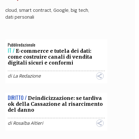
cloud
,
smart contract
,
Google
,
big tech
,
OLLABORA CON NOI
dati personali
Pubbliredazionale
IT /
E-commerce e tutela dei dati:
come costruire canali di vendita
digitali sicuri e conformi
di
La Redazione
DIRITTO /
Deindicizzazione: se tardiva
ok della Cassazione al risarcimento
del danno
di
Rosalba Altieri