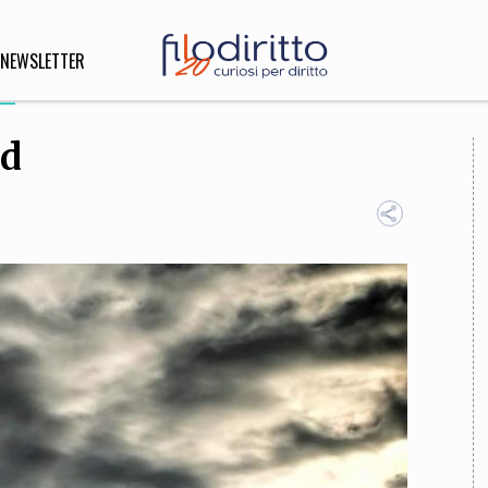
NEWSLETTER
ud
DIRITTO
lità,
o, Esteri
SOFIA
INNOVAZIONE
che,
Scienze informatiche,
Arte,
ligione
Architettura, Ingegneria