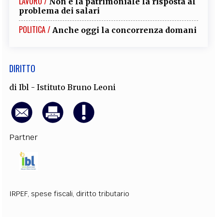
LAVORO /
Non è la patrimoniale la risposta al
EXTRA
problema dei salari
CODICI
RUBRICHE
LIBRI
PROCEEDINGS
PUBBLICITÀ
CONTATTI
POLITICA /
Anche oggi la concorrenza domani
SOCIAL MEDIA
DIRITTO
di
Ibl - Istituto Bruno Leoni
Partner
IRPEF
,
spese fiscali
,
diritto tributario