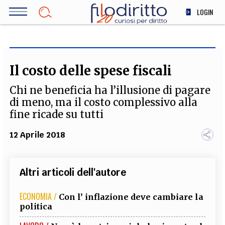
Salta
LOGIN
al
contenuto
DIRITTO
principale
ECONOMIA
SOCIETÀ
Il costo delle spese fiscali
MEDICINA
Chi ne beneficia ha l’illusione di pagare
SCIENZA
di meno, ma il costo complessivo alla
STORIA E FILOSOFIA
fine ricade su tutti
INNOVAZIONE
12 Aprile 2018
ALTRO
Altri articoli dell'autore
TEAM
ECONOMIA /
FILODIRITTO
REDAZIONE
COMITATO SCIENTIFICO
AUTORI
CURATORI
Con l’ inflazione deve cambiare la
politica
FOTOGRAFI
PARTNER
COLLABORA CON NOI