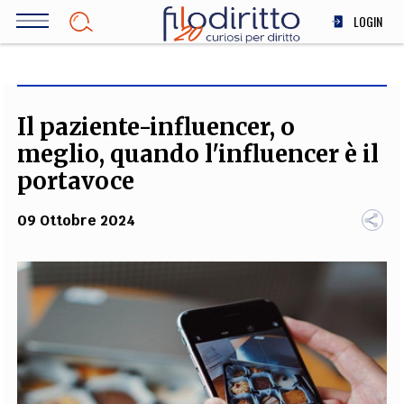
Salta
LOGIN
al
contenuto
DIRITTO
principale
ECONOMIA
SOCIETÀ
Il paziente-influencer, o
MEDICINA
meglio, quando l'influencer è il
SCIENZA
portavoce
STORIA E FILOSOFIA
09 Ottobre 2024
INNOVAZIONE
ALTRO
TEAM
FILODIRITTO
REDAZIONE
COMITATO SCIENTIFICO
AUTORI
CURATORI
FOTOGRAFI
PARTNER
COLLABORA CON NOI