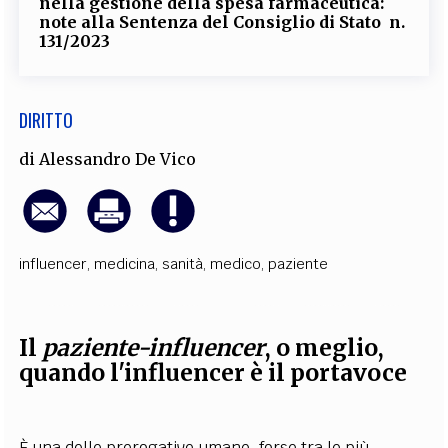
nella gestione della spesa farmaceutica:
note alla Sentenza del Consiglio di Stato n.
131/2023
DIRITTO
di
Alessandro De Vico
influencer
,
medicina
,
sanità
,
medico
,
paziente
Il
paziente-influencer
, o meglio,
quando l'influencer è il portavoce
È una delle prerogative umane, forse tra le più