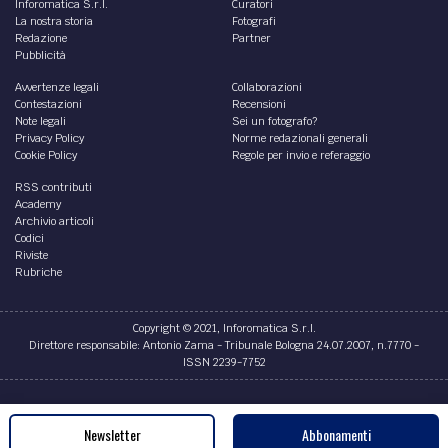
Inforomatica S.r.l.
Curatori
La nostra storia
Fotografi
Redazione
Partner
Pubblicità
Avvertenze legali
Collaborazioni
Contestazioni
Recensioni
Note legali
Sei un fotografo?
Privacy Policy
Norme redazionali generali
Cookie Policy
Regole per invio e referaggio
RSS contributi
Academy
Archivio articoli
Codici
Riviste
Rubriche
Copyright © 2021, Inforomatica S.r.l.
Direttore responsabile: Antonio Zama - Tribunale Bologna 24.07.2007, n.7770 -
ISSN 2239-7752
Credits
Newsletter
Abbonamenti