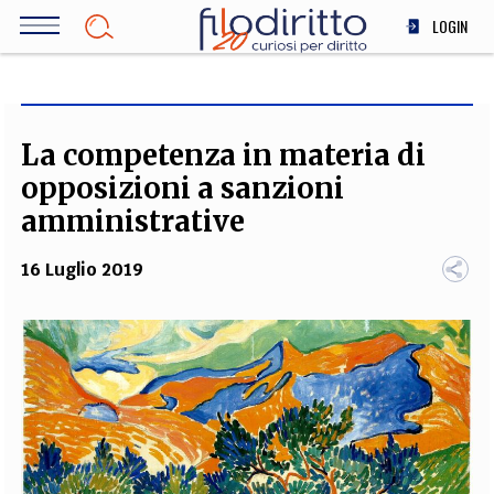
Salta
LOGIN
al
contenuto
DIRITTO
principale
ECONOMIA
SOCIETÀ
La competenza in materia di
MEDICINA
opposizioni a sanzioni
SCIENZA
amministrative
STORIA E FILOSOFIA
16 Luglio 2019
INNOVAZIONE
ALTRO
TEAM
FILODIRITTO
REDAZIONE
COMITATO SCIENTIFICO
AUTORI
CURATORI
FOTOGRAFI
PARTNER
COLLABORA CON NOI