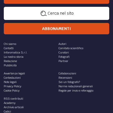
Cerca nel sito
ABBONAMENTI
Chi siamo
Autori
Contatti
Comitato scientifico
Inforomatica S.r.l.
Curatori
La nostra storia
Fotografi
Redazione
Partner
Pubblicità
Avvertenze legali
Collaborazioni
Contestazioni
Recensioni
Note legali
Sei un fotografo?
Privacy Policy
Norme redazionali generali
Cookie Policy
Regole per invio e referaggio
RSS contributi
Academy
Archivio articoli
Codici