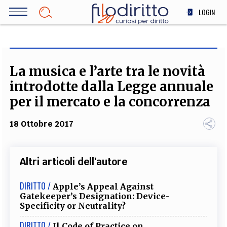
Salta
LOGIN
al
contenuto
DIRITTO
principale
ECONOMIA
SOCIETÀ
La musica e l’arte tra le novità
MEDICINA
introdotte dalla Legge annuale
SCIENZA
per il mercato e la concorrenza
STORIA E FILOSOFIA
18 Ottobre 2017
INNOVAZIONE
ALTRO
Altri articoli dell'autore
TEAM
DIRITTO /
Apple’s Appeal Against
Gatekeeper’s Designation: Device-
FILODIRITTO
REDAZIONE
COMITATO SCIENTIFICO
AUTORI
CURATORI
Specificity or Neutrality?
FOTOGRAFI
PARTNER
COLLABORA CON NOI
DIRITTO /
Il Code of Practice on