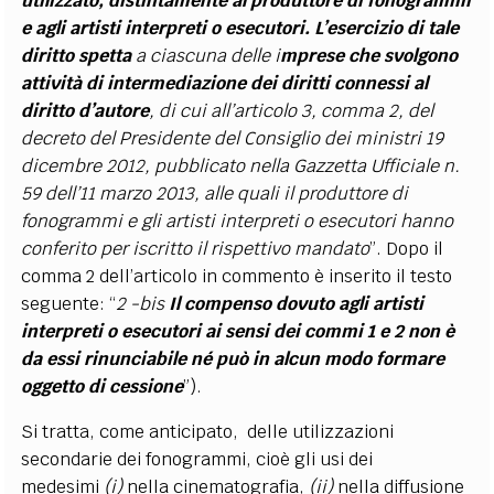
utilizzato, distintamente al produttore di fonogrammi
e agli artisti interpreti o esecutori. L’esercizio di tale
diritto spetta
a ciascuna delle i
mprese che svolgono
attività di intermediazione dei diritti connessi al
diritto d’autore
, di cui all’articolo 3, comma 2, del
decreto del Presidente del Consiglio dei ministri 19
dicembre 2012, pubblicato nella Gazzetta Ufficiale n.
59 dell’11 marzo 2013, alle quali il produttore di
fonogrammi e gli artisti interpreti o esecutori hanno
conferito per iscritto il rispettivo mandato
”. Dopo il
comma 2 dell’articolo in commento è inserito il testo
seguente: “
2 -bis
Il compenso dovuto agli artisti
interpreti o esecutori ai sensi dei commi 1 e 2 non è
da essi rinunciabile né può in alcun modo formare
oggetto di cessione
”).
Si tratta, come anticipato, delle utilizzazioni
secondarie dei fonogrammi, cioè gli usi dei
medesimi
(i)
nella cinematografia,
(ii)
nella diffusione