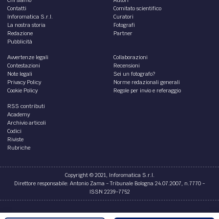
Contatti
Comitato scientifico
Inforomatica S.r.l.
Curatori
La nostra storia
Fotografi
Redazione
Partner
Pubblicità
Avvertenze legali
Collaborazioni
Contestazioni
Recensioni
Note legali
Sei un fotografo?
Privacy Policy
Norme redazionali generali
Cookie Policy
Regole per invio e referaggio
RSS contributi
Academy
Archivio articoli
Codici
Riviste
Rubriche
Copyright © 2021, Inforomatica S.r.l.
Direttore responsabile: Antonio Zama - Tribunale Bologna 24.07.2007, n.7770 -
ISSN 2239-7752
Credits