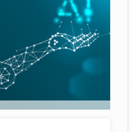
TEAM
AZIONE
COMITATO SCIENTIFICO
AUTORI
CURATORI
FOTOGRAFI
PARTNER
C
EXTRA
CODICI
RUBRICHE
LIBRI
PROCEEDINGS
PUBBLICITÀ
CONTATTI
SOCIAL MEDIA