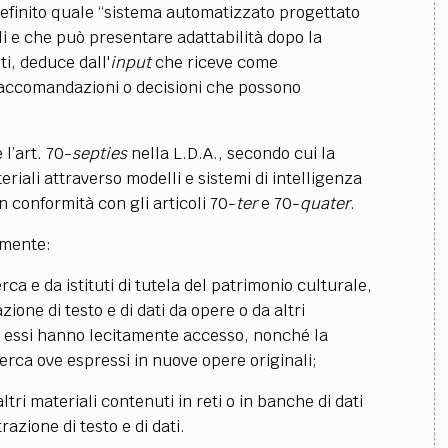
definito quale “sistema automatizzato progettato
li e che può presentare adattabilità dopo la
iti, deduce dall'
input
che riceve come
 raccomandazioni o decisioni che possono
 l’art. 70-
septies
nella L.D.A., secondo cui la
eriali attraverso modelli e sistemi di intelligenza
n conformità con gli articoli 70-
ter
e 70-
quater
.
amente:
ca e da istituti di tutela del patrimonio culturale,
azione di testo e di dati da opere o da altri
cui essi hanno lecitamente accesso, nonché la
cerca ove espressi in nuove opere originali;
ltri materiali contenuti in reti o in banche di dati
razione di testo e di dati.