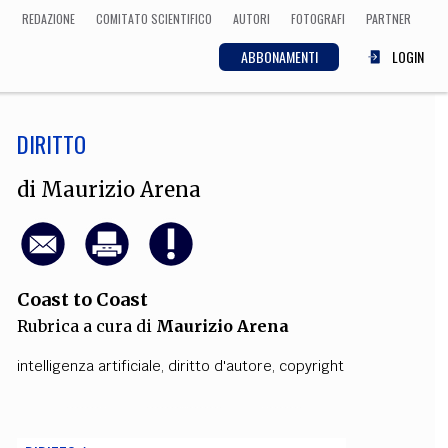
REDAZIONE
COMITATO SCIENTIFICO
AUTORI
FOTOGRAFI
PARTNER
ABBONAMENTI
LOGIN
DIRITTO
SCIENZA
ECONOMIA
Matematica, Fisica,
di
Maurizio Arena
Biologia, Cifrematica,
Medicina
Coast to Coast
CULTURA
Rubrica a cura di
Maurizio Arena
 Cinema, Musica,
Letteratura
intelligenza artificiale
,
diritto d'autore
,
copyright