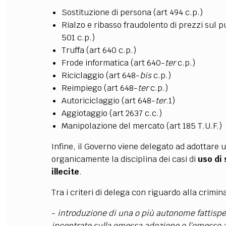
Sostituzione di persona (art 494 c.p.)
Rialzo e ribasso fraudolento di prezzi sul 
501 c.p.)
Truffa (art 640 c.p.)
Frode informatica (art 640-
ter
c.p.)
Riciclaggio (art 648-
bis
c.p.)
Reimpiego (art 648-
ter
c.p.)
Autoriciclaggio (art 648-
ter
.1)
Aggiotaggio (art 2637 c.c.)
Manipolazione del mercato (art 185 T.U.F.)
Infine, il Governo viene delegato ad adottare un
organicamente la disciplina dei casi di
uso di 
illecite
.
Tra i criteri di delega con riguardo alla crimin
-
introduzione di una o più autonome fattispeci
incentrate sulla omessa adozione o l’omesso 