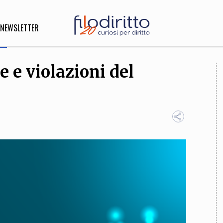
NEWSLETTER
e e violazioni del
DIRITTO
lità,
o, Esteri
SOFIA
INNOVAZIONE
che,
Scienze informatiche,
Arte,
ligione
Architettura, Ingegneria