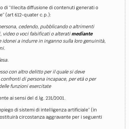
ato di “Illecita diffusione di contenuti generati o
le” (art 612-quater c.p.):
ersona, cedendo, pubblicando o altrimenti
ideo o voci falsificati o alterati
mediante
 idonei a indurre in inganno sulla loro genuinità,
ni.
fesa.
sso con altro delitto per il quale si deve
confronti di persona incapace, per età o per
delle funzioni esercitate
ente ai sensi del d.lg. 231/2001.
iego di sistemi di intelligenza artificiale” (in
 costituirà circostanza aggravante per i seguenti