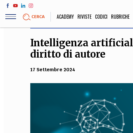
Salta
al
ACADEMY
RIVISTE
CODICI
RUBRICHE
CERCA
contenuto
principale
Intelligenza artificial
LIFE STYLE
SOCIETÀ
diritto di autore
Sport, Cucina, Viaggi,
Politica, Attua
Moda
Educazione, Lavor
17 Settembre 2024
STORIA E FILO
Scienze stori
umanistiche, Re