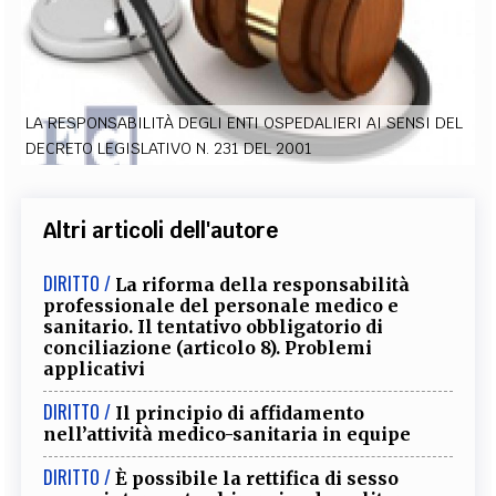
EXTRA
CODICI
RUBRICHE
LIBRI
PROCEEDINGS
PUBBLICITÀ
CONTATTI
LA RESPONSABILITÀ DEGLI ENTI OSPEDALIERI AI SENSI DEL
SOCIAL MEDIA
DECRETO LEGISLATIVO N. 231 DEL 2001
Altri articoli dell'autore
DIRITTO /
La riforma della responsabilità
professionale del personale medico e
sanitario. Il tentativo obbligatorio di
conciliazione (articolo 8). Problemi
applicativi
DIRITTO /
Il principio di affidamento
nell’attività medico-sanitaria in equipe
DIRITTO /
È possibile la rettifica di sesso