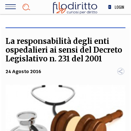
Salta
LOGIN
al
contenuto
DIRITTO
principale
ECONOMIA
SOCIETÀ
La responsabilità degli enti
MEDICINA
ospedalieri ai sensi del Decreto
SCIENZA
Legislativo n. 231 del 2001
STORIA E FILOSOFIA
24 Agosto 2016
INNOVAZIONE
ALTRO
TEAM
FILODIRITTO
REDAZIONE
COMITATO SCIENTIFICO
AUTORI
CURATORI
FOTOGRAFI
PARTNER
COLLABORA CON NOI