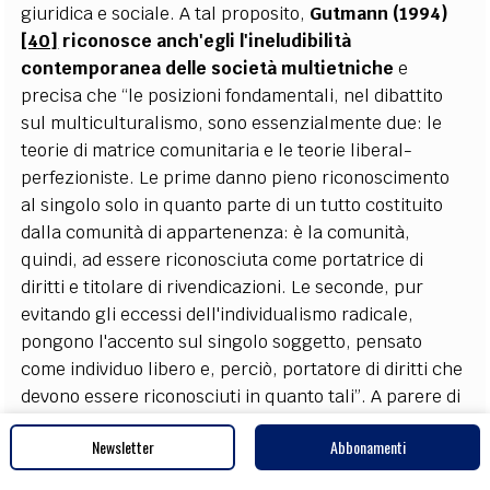
giuridica e sociale. A tal proposito,
Gutmann (1994)
[40]
riconosce anch'egli l'ineludibilità
contemporanea delle società multietniche
e
precisa che “le posizioni fondamentali, nel dibattito
sul multiculturalismo, sono essenzialmente due: le
teorie di matrice comunitaria e le teorie liberal-
perfezioniste. Le prime danno pieno riconoscimento
al singolo solo in quanto parte di un tutto costituito
dalla comunità di appartenenza: è la comunità,
quindi, ad essere riconosciuta come portatrice di
diritti e titolare di rivendicazioni. Le seconde, pur
evitando gli eccessi dell'individualismo radicale,
pongono l'accento sul singolo soggetto, pensato
come individuo libero e, perciò, portatore di diritti che
devono essere riconosciuti in quanto tali”. A parere di
chi scrive, la distinzione di Gutmann (ibidem)
[41]
tra
Newsletter
Abbonamenti
teorie comunitarie e teorie liberal-perfezioniste è
superflua sotto il profilo pratico. L'essenziale, come