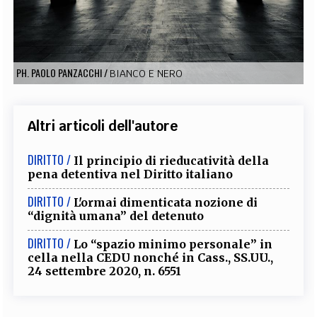
EXTRA
CODICI
RUBRICHE
LIBRI
PROCEEDINGS
PUBBLICITÀ
CONTATTI
PH. PAOLO PANZACCHI
/
BIANCO E NERO
SOCIAL MEDIA
Altri articoli dell'autore
DIRITTO /
Il principio di rieducatività della
pena detentiva nel Diritto italiano
DIRITTO /
L'ormai dimenticata nozione di
“dignità umana” del detenuto
DIRITTO /
Lo “spazio minimo personale” in
cella nella CEDU nonché in Cass., SS.UU.,
24 settembre 2020, n. 6551