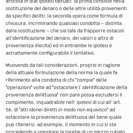
articola in due ipotesi fattuali: la prima consiste nella
sostituzione del denaro o delle altre utilità provenienti
da specifici delitti; la seconda opera come formula di
chiusura, incriminando qualsiasi condotta
–
distinta
dalla sostituzione
–
che sia tale da frapporre ostacoli
all’identificazione del denaro, dei valori o altro di
provenienza illecita) ed in entrambe le ipotesi è
astrattamente configurabile il tentativo.
Muovendo da tali considerazioni, proprio in ragione
della attuale formulazione della norma la quale fa
riferimento alla condotta di chi "compie" delle
"operazioni" volte ad "ostacolare l’ identificazione della
provenienza delittuosa" non pare possa escludersi il
compimento, inquadrabile nell’ ipotesi di cui all’ art.
56, di "atti idonei diretti in modo non equivoco" ad
ostacolare la provenienza delittuosa del bene quale
può ritenersi, ad esempio, il momento in cui si sta
procedendo a smontare le targhe di un mezzo rubato