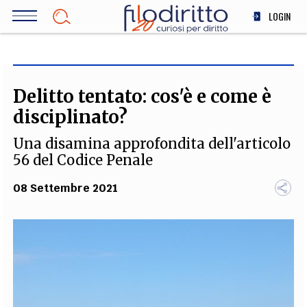
Salta
LOGIN
al
contenuto
DIRITTO
principale
ECONOMIA
SOCIETÀ
Delitto tentato: cos'è e come è
MEDICINA
disciplinato?
SCIENZA
Una disamina approfondita dell'articolo
STORIA E FILOSOFIA
56 del Codice Penale
INNOVAZIONE
08 Settembre 2021
ALTRO
TEAM
FILODIRITTO
REDAZIONE
COMITATO SCIENTIFICO
AUTORI
CURATORI
FOTOGRAFI
PARTNER
COLLABORA CON NOI