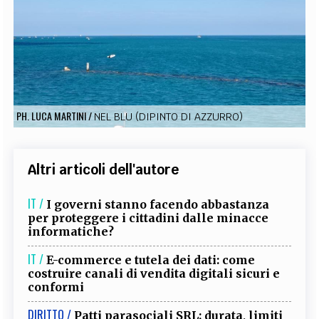
EXTRA
CODICI
RUBRICHE
LIBRI
PROCEEDINGS
PUBBLICITÀ
CONTATTI
SOCIAL MEDIA
PH. LUCA MARTINI
/
NEL BLU (DIPINTO DI AZZURRO)
Altri articoli dell'autore
IT /
I governi stanno facendo abbastanza
per proteggere i cittadini dalle minacce
informatiche?
IT /
E-commerce e tutela dei dati: come
costruire canali di vendita digitali sicuri e
conformi
DIRITTO /
Patti parasociali SRL: durata, limiti