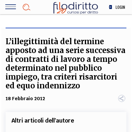
Salta
LOGIN
al
contenuto
DIRITTO
principale
ECONOMIA
SOCIETÀ
L’illegittimità del termine
MEDICINA
apposto ad una serie successiva
SCIENZA
di contratti di lavoro a tempo
STORIA E FILOSOFIA
determinato nel pubblico
INNOVAZIONE
impiego, tra criteri risarcitori
ALTRO
ed equo indennizzo
18 Febbraio 2012
TEAM
FILODIRITTO
REDAZIONE
COMITATO SCIENTIFICO
AUTORI
CURATORI
Altri articoli dell'autore
FOTOGRAFI
PARTNER
COLLABORA CON NOI