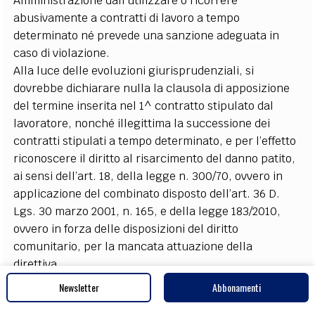
Amministrazione dall’utilizzare o ricorrere
abusivamente a contratti di lavoro a tempo
determinato né prevede una sanzione adeguata in
caso di violazione.
Alla luce delle evoluzioni giurisprudenziali, si
dovrebbe dichiarare nulla la clausola di apposizione
del termine inserita nel 1^ contratto stipulato dal
lavoratore, nonché illegittima la successione dei
contratti stipulati a tempo determinato, e per l’effetto
riconoscere il diritto al risarcimento del danno patito,
ai sensi dell’art. 18, della legge n. 300/70, ovvero in
applicazione del combinato disposto dell’art. 36 D.
Lgs. 30 marzo 2001, n. 165, e della legge 183/2010,
ovvero in forza delle disposizioni del diritto
comunitario, per la mancata attuazione della
direttiva.
Infatti, «nel caso in cui il risultato prescritto da una
Newsletter
Abbonamenti
direttiva non possa essere conseguito mediante