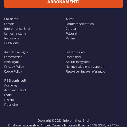
ABBONAMENTI
Chi siamo
Autori
Contatti
Comitato scientifico
Inforomatica S.r.l.
Curatori
La nostra storia
Fotografi
Redazione
Partner
Pubblicità
Avvertenze legali
Collaborazioni
Contestazioni
Recensioni
Note legali
Sei un fotografo?
Privacy Policy
Norme redazionali generali
Cookie Policy
Regole per invio e referaggio
RSS contributi
Academy
Archivio articoli
Codici
Riviste
Rubriche
Copyright © 2021, Inforomatica S.r.l.
Direttore responsabile: Antonio Zama - Tribunale Bologna 24.07.2007, n.7770 -