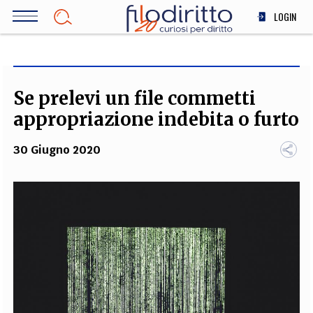
Salta
LOGIN
al
contenuto
DIRITTO
principale
ECONOMIA
SOCIETÀ
Se prelevi un file commetti
MEDICINA
appropriazione indebita o furto
SCIENZA
30 Giugno 2020
STORIA E FILOSOFIA
INNOVAZIONE
ALTRO
TEAM
FILODIRITTO
REDAZIONE
COMITATO SCIENTIFICO
AUTORI
CURATORI
FOTOGRAFI
PARTNER
COLLABORA CON NOI