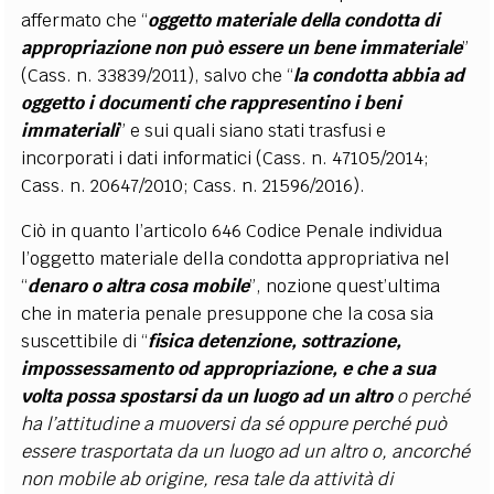
affermato che “
oggetto materiale della condotta di
appropriazione non può essere un bene immateriale
”
(Cass. n. 33839/2011), salvo che “
la condotta abbia ad
oggetto i documenti che rappresentino i beni
immateriali
” e sui quali siano stati trasfusi e
incorporati i dati informatici (Cass. n. 47105/2014;
Cass. n. 20647/2010; Cass. n. 21596/2016).
Ciò in quanto l’articolo 646 Codice Penale individua
l’oggetto materiale della condotta appropriativa nel
“
denaro o altra cosa mobile
”, nozione quest’ultima
che in materia penale presuppone che la cosa sia
suscettibile di “
fisica detenzione, sottrazione,
impossessamento od appropriazione, e che a sua
volta possa spostarsi da un luogo ad un altro
o perché
ha l’attitudine a muoversi da sé oppure perché può
essere trasportata da un luogo ad un altro o, ancorché
non mobile ab origine, resa tale da attività di