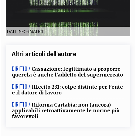
EXTRA
CODICI
RUBRICHE
LIBRI
PROCEEDINGS
PUBBLICITÀ
CONTATTI
DATI INFORMATICI
SOCIAL MEDIA
Altri articoli dell'autore
DIRITTO /
Cassazione: legittimato a proporre
querela è anche l’addetto del supermercato
DIRITTO /
Illecito 231: colpe distinte per l’ente
e il datore di lavoro
DIRITTO /
Riforma Cartabia: non (ancora)
applicabili retroattivamente le norme più
favorevoli