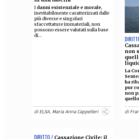
I
danni esistenziale e morale
,
inevitabilmente caratterizzati dalle
più diverse e singolari
sfaccettature immateriali, non
possono essere valutati sulla base
di...
DIRITT
Cassa
non s
quell
liqu
La Cor
Senten
ha rib
pur c
non pa
quell
di
ELSA
,
Maria Anna Cappelleri
di
Fra
DIRITTO /
Cassazione Civile: il