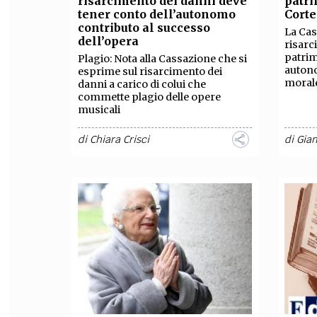
risarcimento dei danni deve
patri
tener conto dell’autonomo
Corte
FILODIRITTO
RED
contributo al successo
La Cas
dell’opera
risar
patrim
Plagio: Nota alla Cassazione che si
autono
esprime sul risarcimento dei
morale
danni a carico di colui che
commette plagio delle opere
musicali
di
Chiara Crisci
di
Gia