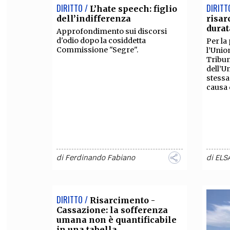
DIRITTO /
DIRITT
L’hate speech: figlio
dell’indifferenza
risar
durat
Approfondimento sui discorsi
d'odio dopo la cosiddetta
Per la 
Commissione "Segre".
l’Unio
Tribun
dell’U
stessa
causa d
di
Ferdinando Fabiano
di
ELS
DIRITTO /
Risarcimento -
Cassazione: la sofferenza
umana non è quantificabile
in una tabella