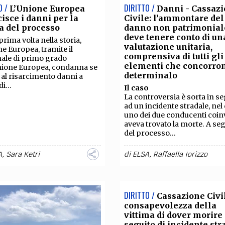
O /
DIRITTO /
L’Unione Europea
Danni - Cassaz
cisce i danni per la
Civile: l’ammontare del
a del processo
danno non patrimonial
deve tenere conto di un
prima volta nella storia,
valutazione unitaria,
ne Europea, tramite il
comprensiva di tutti gli
ale di primo grado
elementi che concorro
nione Europea, condanna se
determinalo
 al risarcimento danni a
i...
Il caso
La controversia è sorta in se
ad un incidente stradale, nel
uno dei due conducenti coinv
aveva trovato la morte. A se
del processo...
A
,
Sara Ketri
di
ELSA
,
Raffaella Iorizzo
DIRITTO /
Cassazione Civil
consapevolezza della
vittima di dover morire
seguito di incidente str