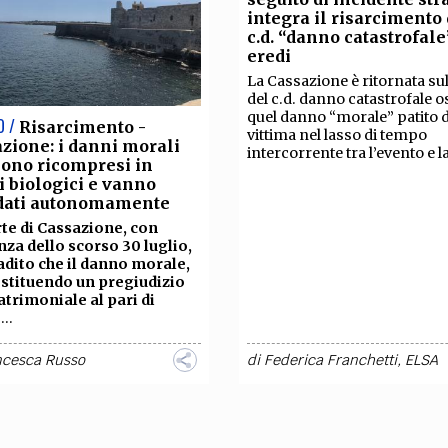
integra il risarcimento 
c.d. “danno catastrofale
eredi
La Cassazione è ritornata su
del c.d. danno catastrofale o
quel danno “morale” patito d
O /
Risarcimento -
vittima nel lasso di tempo
zione: i danni morali
intercorrente tra l’evento e la
ono ricompresi in
i biologici e vanno
idati autonomamente
te di Cassazione, con
za dello scorso 30 luglio,
adito che il danno morale,
ostituendo un pregiudizio
trimoniale al pari di
o
...
ncesca Russo
di
Federica Franchetti
,
ELSA