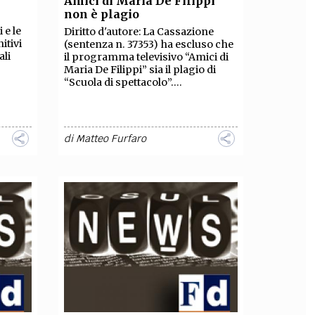
Amici di Maria De Filippi
non è plagio
OLLABORA CON NOI
 e le
Diritto d'autore: La Cassazione
itivi
(sentenza n. 37353) ha escluso che
ali
il programma televisivo “Amici di
Maria De Filippi” sia il plagio di
“Scuola di spettacolo”....
di
Matteo Furfaro