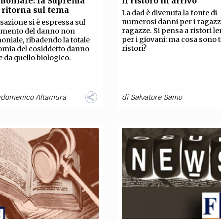
moniale: la Suprema
il ristoro in arrivo
TEAM
 ritorna sul tema
La dad è divenuta la fonte di
AZIONE
COMITATO SCIENTIFICO
AUTORI
CURATORI
FOTOGRAFI
PARTNER
C
numerosi danni per i ragazzi
sazione si è espressa sul
ragazze. Si pensa a ristori len
cimento del danno non
per i giovani: ma cosa sono t
oniale, ribadendo la totale
EXTRA
ristori?
mia del cosiddetto danno
 da quello biologico.
CODICI
RUBRICHE
LIBRI
PROCEEDINGS
PUBBLICITÀ
CONTATTI
SOCIAL MEDIA
ndomenico Altamura
di
Salvatore Samo