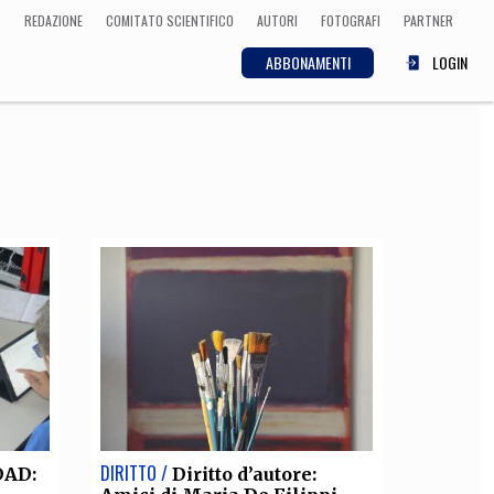
REDAZIONE
COMITATO SCIENTIFICO
AUTORI
FOTOGRAFI
PARTNER
ABBONAMENTI
LOGIN
SCIENZA
ECONOMIA
Matematica, Fisica,
Biologia, Cifrematica,
Medicina
CULTURA
 Cinema, Musica,
Letteratura
DIRITTO /
DAD:
Diritto d’autore: