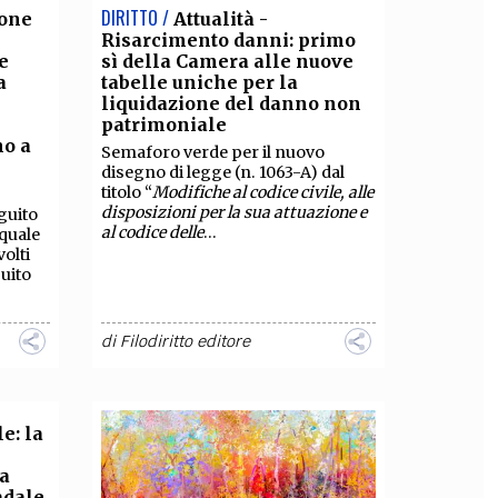
DIRITTO /
ione
Attualità -
Risarcimento danni: primo
e
sì della Camera alle nuove
a
tabelle uniche per la
liquidazione del danno non
patrimoniale
no a
Semaforo verde per il nuovo
disegno di legge (n. 1063-A) dal
titolo “
Modifiche al codice civile, alle
disposizioni per la sua attuazione e
guito
al codice delle
...
 quale
olti
guito
di
Filodiritto editore
e: la
 a
adale