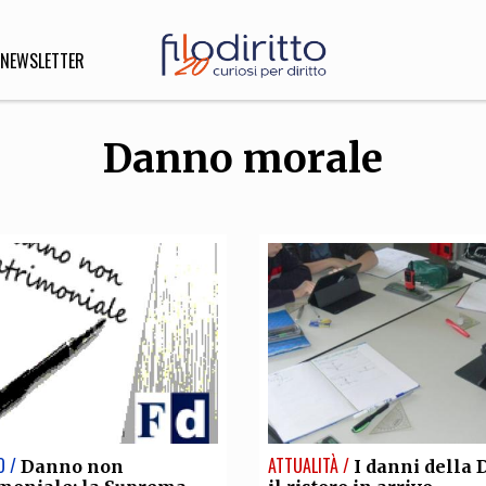
NEWSLETTER
Danno morale
DIRITTO
lità,
o, Esteri
SOFIA
INNOVAZIONE
che,
Scienze informatiche,
Arte,
ligione
Architettura, Ingegneria
O /
ATTUALITÀ /
Danno non
I danni della 