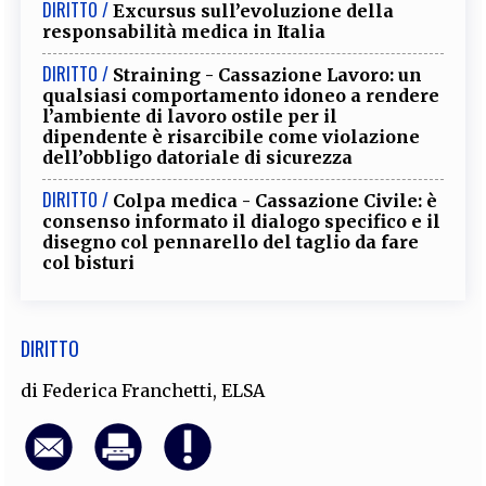
DIRITTO /
Excursus sull’evoluzione della
EXTRA
responsabilità medica in Italia
CODICI
RUBRICHE
LIBRI
PROCEEDINGS
PUBBLICITÀ
CONTATTI
DIRITTO /
Straining - Cassazione Lavoro: un
qualsiasi comportamento idoneo a rendere
l’ambiente di lavoro ostile per il
SOCIAL MEDIA
dipendente è risarcibile come violazione
dell’obbligo datoriale di sicurezza
DIRITTO /
Colpa medica - Cassazione Civile: è
consenso informato il dialogo specifico e il
disegno col pennarello del taglio da fare
col bisturi
DIRITTO
di
Federica Franchetti
,
ELSA