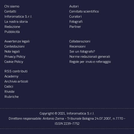
Chi siamo
Autori
Contatti
Comitato scientifico
Inforomatica S.r.l.
Curatori
La nostra storia
Fotografi
Redazione
Partner
Pubblicità
Avvertenze legali
Collaborazioni
Contestazioni
Recensioni
Note legali
Sei un fotografo?
Privacy Policy
Norme redazionali generali
Cookie Policy
Regole per invio e referaggio
RSS contributi
Academy
Archivio articoli
Codici
Riviste
Rubriche
Copyright © 2021, Inforomatica S.r.l.
Direttore responsabile: Antonio Zama - Tribunale Bologna 24.07.2007, n.7770 -
ISSN 2239-7752