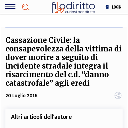
Salta
LOGIN
al
contenuto
DIRITTO
principale
ECONOMIA
SOCIETÀ
Cassazione Civile: la
MEDICINA
consapevolezza della vittima di
SCIENZA
dover morire a seguito di
STORIA E FILOSOFIA
incidente stradale integra il
INNOVAZIONE
risarcimento del c.d. “danno
ALTRO
catastrofale” agli eredi
20 Luglio 2015
TEAM
FILODIRITTO
REDAZIONE
COMITATO SCIENTIFICO
AUTORI
CURATORI
Altri articoli dell'autore
FOTOGRAFI
PARTNER
COLLABORA CON NOI