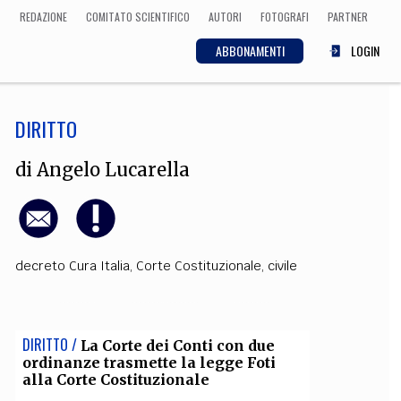
REDAZIONE
COMITATO SCIENTIFICO
AUTORI
FOTOGRAFI
PARTNER
ABBONAMENTI
LOGIN
DIRITTO
SCIENZA
ECONOMIA
Matematica, Fisica,
di
Angelo Lucarella
Biologia, Cifrematica,
Medicina
decreto Cura Italia
,
Corte Costituzionale
,
civile
CULTURA
 Cinema, Musica,
Letteratura
DIRITTO /
La Corte dei Conti con due
ordinanze trasmette la legge Foti
alla Corte Costituzionale