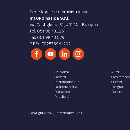
Sede legale e amministrativa
InFOROmatica S.r.l.
Via Castiglione 81, 40124 - Bologna
Tel. 051.98.43.125
Fax 051.98.43.529
P.IVA IT02575961202
Chi siamo
Autori
Contatti
Comitato scie
Inforomatica S.r.l.
Curatori
La nostra storia
Fotografi
Redazione
Partner
Pubblicità
Copyright © 2021, Inforomatica S.r.l.