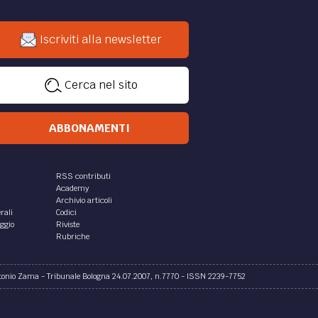
Iscriviti alla newsletter
Cerca nel sito
ABBONAMENTI
RSS contributi
Academy
Archivio articoli
rali
Codici
aggio
Riviste
Rubriche
ntonio Zama - Tribunale Bologna 24.07.2007, n.7770 - ISSN 2239-7752