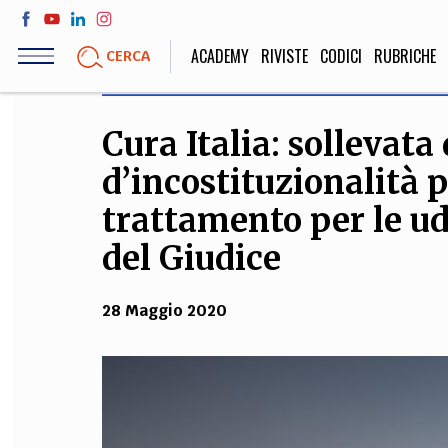
Salta
al
ACADEMY
RIVISTE
CODICI
RUBRICHE
CERCA
contenuto
principale
Cura Italia: sollevata
LIFE STYLE
SOCIETÀ
d’incostituzionalità p
Sport, Cucina, Viaggi,
Politica, Attua
Moda
Educazione, Lavor
trattamento per le ud
del Giudice
STORIA E FILO
28 Maggio 2020
Scienze stori
umanistiche, Re