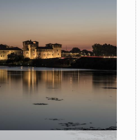
TEAM
AZIONE
COMITATO SCIENTIFICO
AUTORI
CURATORI
FOTOGRAFI
PARTNER
C
EXTRA
CODICI
RUBRICHE
LIBRI
PROCEEDINGS
PUBBLICITÀ
CONTATTI
SOCIAL MEDIA