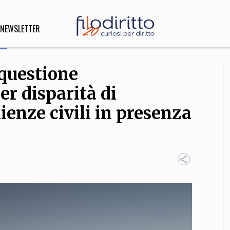
NEWSLETTER
 questione
DIRITTO
er disparità di
lità,
o, Esteri
ienze civili in presenza
SOFIA
INNOVAZIONE
che,
Scienze informatiche,
Arte,
ligione
Architettura, Ingegneria