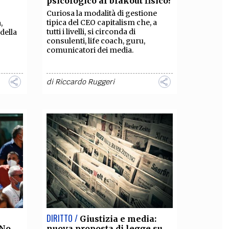
psicologico al blakout fisico?
Curiosa la modalità di gestione
OLLABORA CON NOI
tipica del CEO capitalism che, a
,
tutti i livelli, si circonda di
della
consulenti, life coach, guru,
comunicatori dei media.
di
Riccardo Ruggeri
DIRITTO /
Giustizia e media:
"No
nuova proposta di legge su