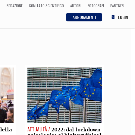
REDAZIONE
COMITATO SCIENTIFICO
AUTORI
FOTOGRAFI
PARTNER
ABBONAMENTI
LOGIN
SCIENZA
ECONOMIA
Matematica, Fisica,
Biologia, Cifrematica,
Medicina
CULTURA
 Cinema, Musica,
Letteratura
ATTUALITÀ /
della
2022: dal lockdown