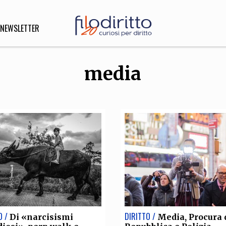
NEWSLETTER
media
DIRITTO
lità,
o, Esteri
SOFIA
INNOVAZIONE
che,
Scienze informatiche,
Arte,
ligione
Architettura, Ingegneria
O /
DIRITTO /
Di «narcisismi
Media, Procura 