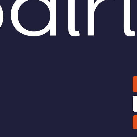
à che gli competeva.
LISIDIFESA
di
Armin Kapeller
O /
DIRITTO /
La pericolosa
Social media e di
glia della Ue contro le
Quanto dunque i social medi
e news”
hanno pesato nell’espansion
all’opposto, come proverò a
nti scandali che hanno
sostenere, nella compressi
olto Facebook/Cambridge
delle libertà democratiche?
ica, nonché le pressanti
Esattamente...
 alla Russia di aver
rito nelle elezioni
tensi e di...
LISIDIFESA
di
media LAWS