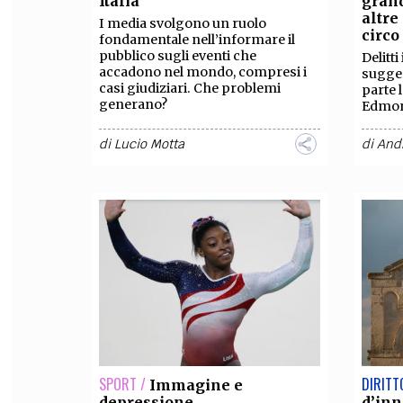
Italia
grand
altre
I media svolgono un ruolo
FILODIRITTO
RED
circo
fondamentale nell’informare il
pubblico sugli eventi che
Delitt
accadono nel mondo, compresi i
sugges
casi giudiziari. Che problemi
parte l
generano?
Edmond
di
Lucio Motta
di
And
SPORT /
DIRITT
Immagine e
depressione
d’inn