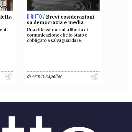
DIRITTO /
della
Brevi cosiderazioni
su democrazia e media
enti
Una riflessione sulla libertà di
comunicazione che lo Stato è
obbligato a salvaguardare.
di
Armin Kapeller
SPORT /
ia
Il razzismo non si
combatte con le paranoie
la
I media tradizionali cavalcano il
tema del razzismo nel calcio per
mascherare la propria ipocrisia,
sperando di rifarsi una verginità