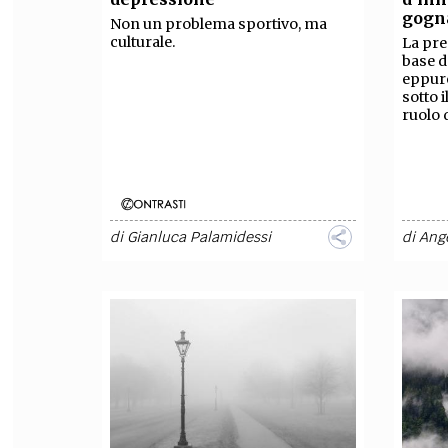
gogna
Non un problema sportivo, ma
culturale.
La pre
base de
eppure
sotto 
ruolo 
di
Gianluca Palamidessi
di
Ange