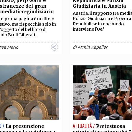
iosi», perp walk e
Repubblica e Polizia
TEAM
 stranezze del gran
Giudiziaria in Austria
AZIONE
COMITATO SCIENTIFICO
AUTORI
CURATORI
FOTOGRAFI
PARTNER
C
 mediatico-giudiziario
Austria, il rapporto tra media
Polizia Giudiziaria e Procura 
i in prima pagina è un titolo
Repubblica: in che modo
tivo, ma rispecchia solo in
EXTRA
interviene l'Ue?
’oggetto del bel libro di
o Bruti Liberati.
CODICI
RUBRICHE
LIBRI
PROCEEDINGS
PUBBLICITÀ
CONTATTI
rea Merlo
di
Armin Kapeller
SOCIAL MEDIA
O /
ATTUALITÀ /
La presunzione
Pretestuosa
ocenza e la patologica
criminalizzazione dei 