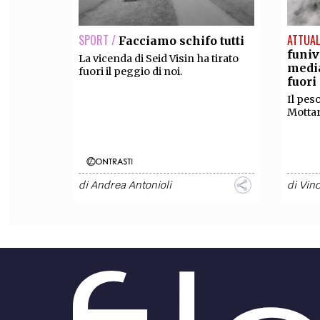
SPORT /
ATTUAL
Facciamo schifo tutti
funiv
La vicenda di Seid Visin ha tirato
media
fuori il peggio di noi.
fuori
Il peso
Motta
di
Andrea Antonioli
di
Vinc
SPORT /
POLITIC
Distruggiamo il
giornalismo sportivo
scomo
Iraq 
Il giornalismo sportivo non sta
morendo solo a causa di conflitti
Editor
d'interesse e retorica, ma ancor
che co
prima per mancanza di pensiero e
non è 