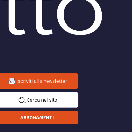
fuori tempo massimo.
di
Andrea Antonioli
DIRITTO /
ritti
Attualità - Garante
Privacy: vietato diffondere
a
dettagli che rendono
e o,
identificabili le vittime di
violenza sessuale
one
Il Garante per la protezione dei
dati personali, con comunicato
stampa del 19 settembre, ha
invitato tutti i media ad
astenersi dal riportare
informazioni e
...
di
Filodiritto editore