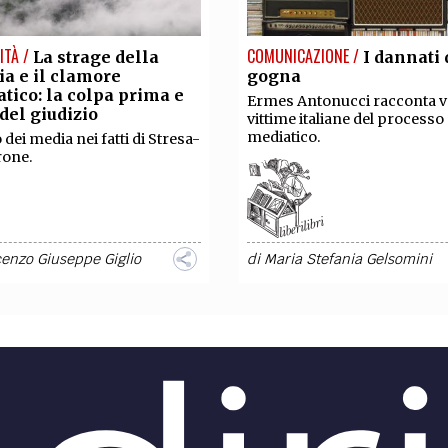
ITÀ /
COMUNICAZIONE /
La strage della
I dannati 
ia e il clamore
gogna
tico: la colpa prima e
Ermes Antonucci racconta v
 del giudizio
vittime italiane del processo
mediatico.
 dei media nei fatti di Stresa-
rone.
enzo Giuseppe Giglio
di
Maria Stefania Gelsomini
A /
DIRITTO /
Quelle verità
Giustizia e med
de sulle missioni in
I media e i suoi rapporti con 
e Afghanistan
magistratura.
iale di Gaiani su un evento
involge i nostri militari e che
stato affrontato con la