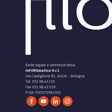
interpretazione.
seriet
di
Andrea Antonioli
di
ANA
DIRITTO /
DIRITT
Hate speech e
misure nazionali di
batta
sospensione delle
“fak
trasmissioni televisive: il
I rece
caso RTR Planeta
coinv
Analyt
Si misurano i complessi e non
accuse
facili rapporti tra Russia e Lituania
interfe
con particolare riguardo ad un
statuni
possibile utilizzo da parte russa di
media “stabiliti” in...
di
media LAWS
di
ANA
DIRITTO /
Evviva la mamma