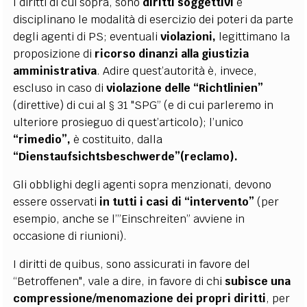
I diritti di cui sopra, sono
diritti soggettivi
e
disciplinano le modalità di esercizio dei poteri da parte
degli agenti di PS; eventuali
violazioni,
legittimano la
proposizione di
ricorso dinanzi alla giustizia
amministrativa
. Adire quest’autorità è, invece,
escluso in caso di
violazione delle “Richtlinien”
(direttive) di cui al § 31 "SPG” (e di cui parleremo in
ulteriore prosieguo di quest’articolo); l’unico
“rimedio”,
è costituito, dalla
“Dienstaufsichtsbeschwerde”(reclamo).
Gli obblighi degli agenti sopra menzionati, devono
essere osservati
in tutti i casi di
“intervento”
(per
esempio, anche se l’”Einschreiten” avviene in
occasione di riunioni).
I diritti de quibus, sono assicurati in favore del
“Betroffenen", vale a dire, in favore di chi
subisce una
compressione/menomazione dei propri diritti
, per