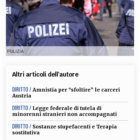
EXTRA
CODICI
RUBRICHE
LIBRI
PROCEEDINGS
PUBBLICITÀ
CONTATTI
SOCIAL MEDIA
POLIZIA
Altri articoli dell'autore
DIRITTO /
Amnistia per “sfoltire” le carceri
Austria
DIRITTO /
Legge federale di tutela di
minorenni stranieri non accompagnati
DIRITTO /
Sostanze stupefacenti e Terapia
sostitutiva