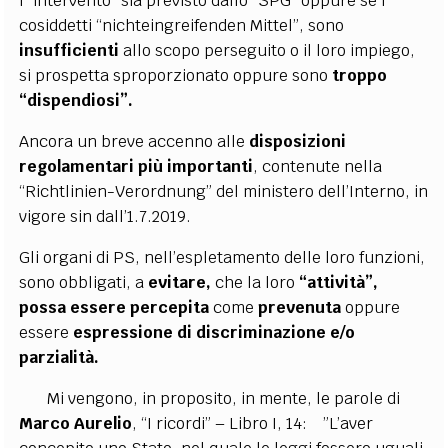
l’”intervento” sia previsto dallo “SPG” oppure se i
cosiddetti “nichteingreifenden Mittel”, sono
insufficienti
allo scopo perseguito o il loro impiego,
si prospetta sproporzionato oppure sono
troppo
“dispendiosi”.
Ancora un breve accenno alle
disposizioni
regolamentari più importanti
, contenute nella
“Richtlinien-Verordnung” del ministero dell’Interno, in
vigore sin dall’1.7.2019.
Gli organi di PS, nell’espletamento delle loro funzioni,
sono obbligati, a
evitare,
che la loro
“attività”,
possa essere percepita
come
prevenuta
oppure
essere
espressione di discriminazione e/o
parzialità.
Mi vengono, in proposito, in mente, le parole di
Marco Aurelio
, “I ricordi” – Libro I, 14: ”L’aver