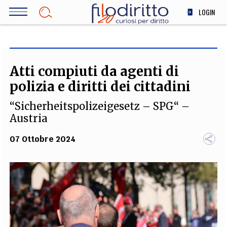
Salta
LOGIN
al
contenuto
DIRITTO
principale
ECONOMIA
SOCIETÀ
Atti compiuti da agenti di
MEDICINA
polizia e diritti dei cittadini
SCIENZA
“Sicherheitspolizeigesetz – SPG“ –
STORIA E FILOSOFIA
Austria
INNOVAZIONE
07 Ottobre 2024
ALTRO
TEAM
FILODIRITTO
REDAZIONE
COMITATO SCIENTIFICO
AUTORI
CURATORI
FOTOGRAFI
PARTNER
COLLABORA CON NOI