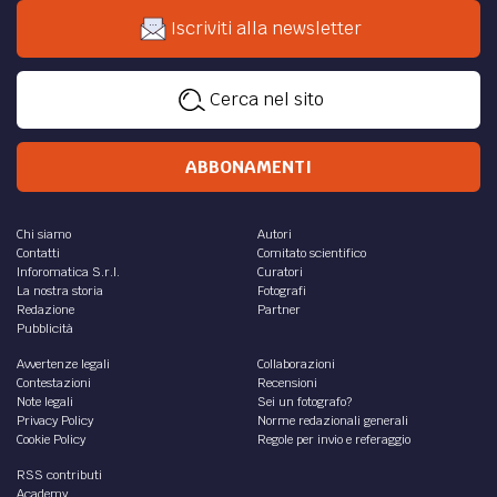
Iscriviti alla newsletter
Cerca nel sito
ABBONAMENTI
Chi siamo
Autori
Contatti
Comitato scientifico
Inforomatica S.r.l.
Curatori
La nostra storia
Fotografi
Redazione
Partner
Pubblicità
Avvertenze legali
Collaborazioni
Contestazioni
Recensioni
Note legali
Sei un fotografo?
Privacy Policy
Norme redazionali generali
Cookie Policy
Regole per invio e referaggio
RSS contributi
Academy