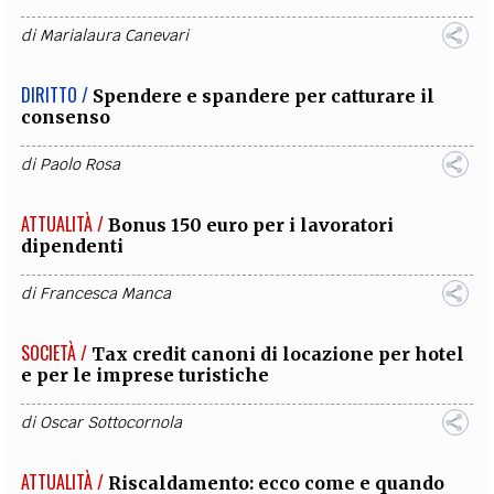
di
Marialaura Canevari
DIRITTO /
Spendere e spandere per catturare il
consenso
di
Paolo Rosa
ATTUALITÀ /
Bonus 150 euro per i lavoratori
dipendenti
di
Francesca Manca
SOCIETÀ /
Tax credit canoni di locazione per hotel
e per le imprese turistiche
di
Oscar Sottocornola
ATTUALITÀ /
Riscaldamento: ecco come e quando