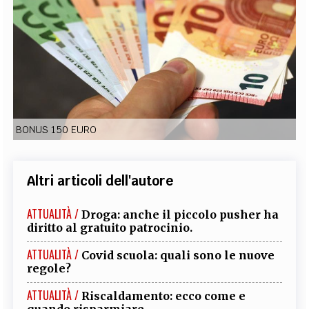
EXTRA
CODICI
RUBRICHE
LIBRI
PROCEEDINGS
PUBBLICITÀ
CONTATTI
SOCIAL MEDIA
BONUS 150 EURO
Altri articoli dell'autore
ATTUALITÀ /
Droga: anche il piccolo pusher ha
diritto al gratuito patrocinio.
ATTUALITÀ /
Covid scuola: quali sono le nuove
regole?
ATTUALITÀ /
Riscaldamento: ecco come e
quando risparmiare