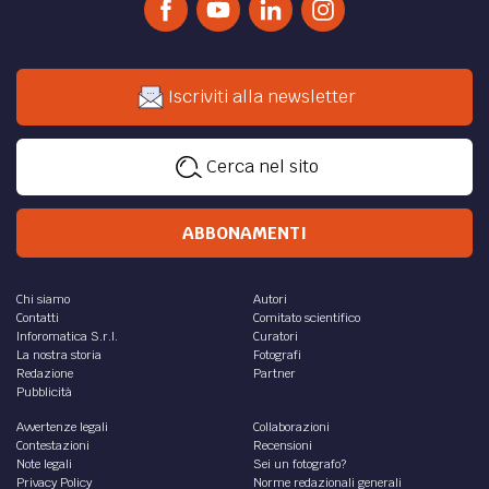
Iscriviti alla newsletter
Cerca nel sito
ABBONAMENTI
Chi siamo
Autori
Contatti
Comitato scientifico
Inforomatica S.r.l.
Curatori
La nostra storia
Fotografi
Redazione
Partner
Pubblicità
Avvertenze legali
Collaborazioni
Contestazioni
Recensioni
Note legali
Sei un fotografo?
Privacy Policy
Norme redazionali generali