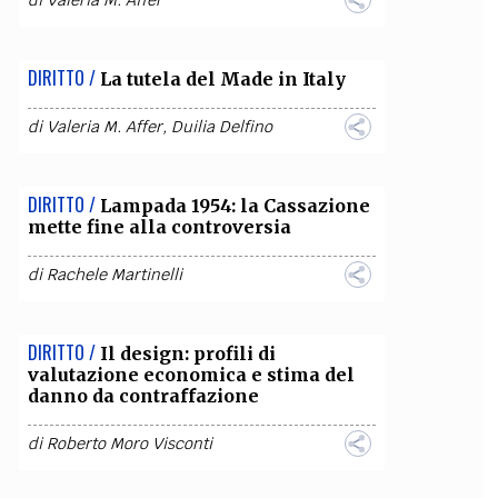
di
Valeria M. Affer
OLLABORA CON NOI
DIRITTO /
La tutela del Made in Italy
di
Valeria M. Affer
,
Duilia Delfino
DIRITTO /
Lampada 1954: la Cassazione
mette fine alla controversia
di
Rachele Martinelli
DIRITTO /
Il design: profili di
valutazione economica e stima del
danno da contraffazione
di
Roberto Moro Visconti