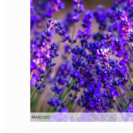
FILODIRITTO
RED
MARCHIO