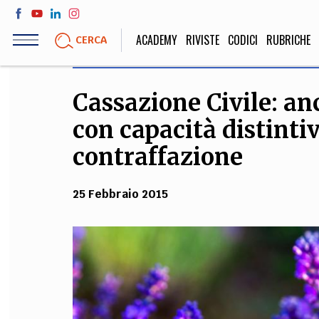
Salta
al
ACADEMY
RIVISTE
CODICI
RUBRICHE
CERCA
contenuto
principale
Cassazione Civile: an
LIFE STYLE
SOCIETÀ
con capacità distintiv
Sport, Cucina, Viaggi,
Politica, Attua
Moda
Educazione, Lavor
contraffazione
25 Febbraio 2015
STORIA E FILO
Scienze stori
umanistiche, Re