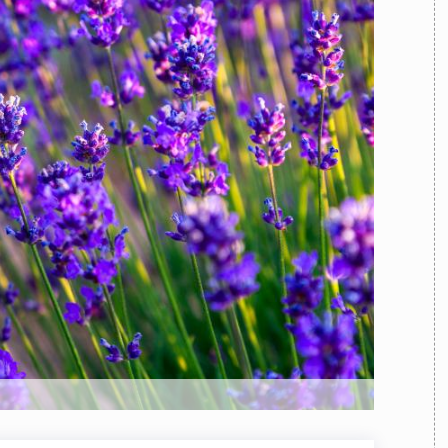
TEAM
AZIONE
COMITATO SCIENTIFICO
AUTORI
CURATORI
FOTOGRAFI
PARTNER
C
EXTRA
CODICI
RUBRICHE
LIBRI
PROCEEDINGS
PUBBLICITÀ
CONTATTI
SOCIAL MEDIA