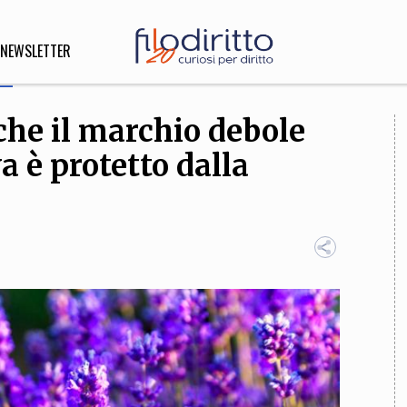
NEWSLETTER
che il marchio debole
DIRITTO
a è protetto dalla
lità,
o, Esteri
SOFIA
INNOVAZIONE
che,
Scienze informatiche,
Arte,
ligione
Architettura, Ingegneria