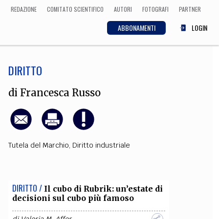
REDAZIONE
COMITATO SCIENTIFICO
AUTORI
FOTOGRAFI
PARTNER
ABBONAMENTI
LOGIN
DIRITTO
SCIENZA
ECONOMIA
Matematica, Fisica,
di
Francesca Russo
Biologia, Cifrematica,
Medicina
Tutela del Marchio
,
Diritto industriale
CULTURA
 Cinema, Musica,
Letteratura
DIRITTO /
Il cubo di Rubrik: un’estate di
decisioni sul cubo più famoso