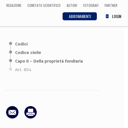
REDAZIONE
COMITATO SCIENTIFICO
AUTORI
FOTOGRAFI
PARTNER
ABBONAMENTI
LOGIN
SCIENZA
Codici
ECONOMIA
Matematica, Fisica,
Codice civile
Biologia, Cifrematica,
Capo II – Della proprietà fondiaria
Medicina
Art. 854
CULTURA
 Cinema, Musica,
Letteratura