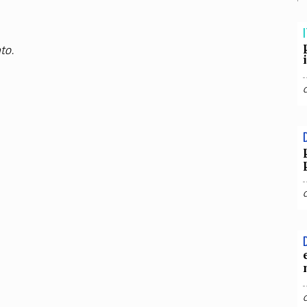
TEAM
AZIONE
COMITATO SCIENTIFICO
AUTORI
CURATORI
FOTOGRAFI
PARTNER
C
I
to.
EXTRA
CODICI
RUBRICHE
LIBRI
PROCEEDINGS
PUBBLICITÀ
CONTATTI
SOCIAL MEDIA