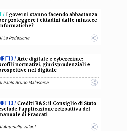
OLLABORA CON NOI
T /
I governi stanno facendo abbastanza
per proteggere i cittadini dalle minacce
informatiche?
di
La Redazione
DIRITTO /
Arte digitale e cybercrime:
profili normativi, giurisprudenziali e
prospettive nel digitale
di
Paolo Bruno Malaspina
DIRITTO /
Crediti R&S: il Consiglio di Stato
esclude l'applicazione retroattiva del
manuale di Frascati
di
Antonella Villani