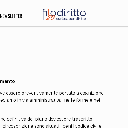
NEWSLETTER
DIRITTO
lità,
o, Esteri
namento
SOFIA
INNOVAZIONE
 deve essere preventivamente portato a cognizione
che,
Scienze informatiche,
Arte,
reclamo in via amministrativa, nelle forme e nei
ligione
Architettura, Ingegneria
e definitiva del piano dev’essere trascritto
ui circoscrizione sono situati i beni [Codice civile