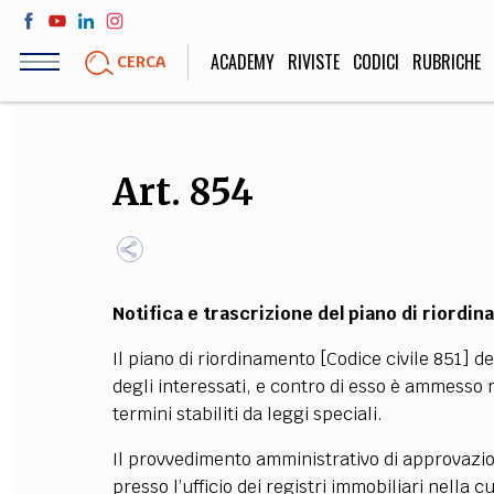
Salta
al
ACADEMY
RIVISTE
CODICI
RUBRICHE
CERCA
contenuto
principale
LIFE STYLE
SOCIETÀ
Art. 854
Sport, Cucina, Viaggi,
Politica, Attua
Moda
Educazione, Lavor
Notifica e trascrizione del piano di riordi
STORIA E FILO
Il piano di riordinamento [Codice civile 851]
Scienze stori
degli interessati, e contro di esso è ammesso 
umanistiche, Re
termini stabiliti da leggi speciali.
Il provvedimento amministrativo di approvazion
presso l’ufficio dei registri immobiliari nella c