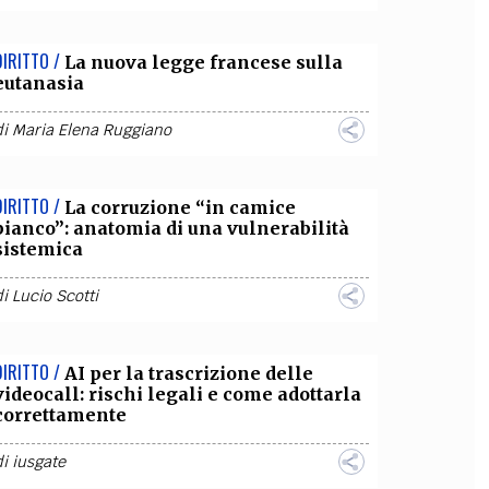
DIRITTO /
La nuova legge francese sulla
eutanasia
di
Maria Elena Ruggiano
DIRITTO /
La corruzione “in camice
bianco”: anatomia di una vulnerabilità
sistemica
di
Lucio Scotti
DIRITTO /
AI per la trascrizione delle
videocall: rischi legali e come adottarla
correttamente
di
iusgate