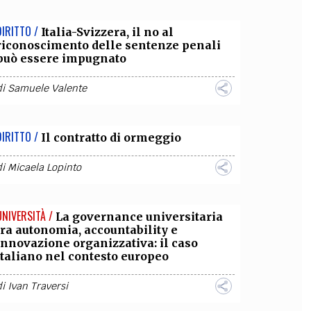
DIRITTO /
Italia-Svizzera, il no al
riconoscimento delle sentenze penali
può essere impugnato
di
Samuele Valente
DIRITTO /
Il contratto di ormeggio
di
Micaela Lopinto
UNIVERSITÀ /
La governance universitaria
tra autonomia, accountability e
innovazione organizzativa: il caso
italiano nel contesto europeo
di
Ivan Traversi