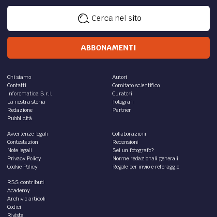
Cerca nel sito
ABBONAMENTI
Chi siamo
Autori
Contatti
Comitato scientifico
Inforomatica S.r.l.
Curatori
La nostra storia
Fotografi
Redazione
Partner
Pubblicità
Avvertenze legali
Collaborazioni
Contestazioni
Recensioni
Note legali
Sei un fotografo?
Privacy Policy
Norme redazionali generali
Cookie Policy
Regole per invio e referaggio
RSS contributi
Academy
Archivio articoli
Codici
Riviste