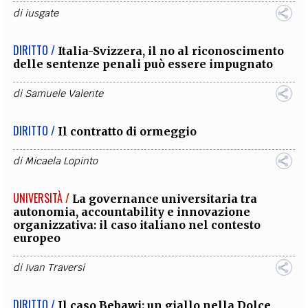
di
iusgate
DIRITTO /
Italia-Svizzera, il no al riconoscimento
delle sentenze penali può essere impugnato
di
Samuele Valente
DIRITTO /
Il contratto di ormeggio
di
Micaela Lopinto
UNIVERSITÀ /
La governance universitaria tra
autonomia, accountability e innovazione
organizzativa: il caso italiano nel contesto
europeo
di
Ivan Traversi
DIRITTO /
Il caso Bebawi: un giallo nella Dolce