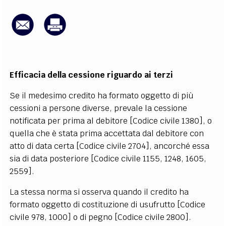
EXTRA
CODICI
RUBRICHE
LIBRI
PROCEEDINGS
PUBBLICITÀ
CONTATTI
SOCIAL MEDIA
Efficacia della cessione riguardo ai terzi
Se il medesimo credito ha formato oggetto di più
cessioni a persone diverse, prevale la cessione
notificata per prima al debitore [Codice civile 1380], o
quella che è stata prima accettata dal debitore con
atto di data certa [Codice civile 2704], ancorché essa
sia di data posteriore [Codice civile 1155, 1248, 1605,
2559].
La stessa norma si osserva quando il credito ha
formato oggetto di costituzione di usufrutto [Codice
civile 978, 1000] o di pegno [Codice civile 2800].