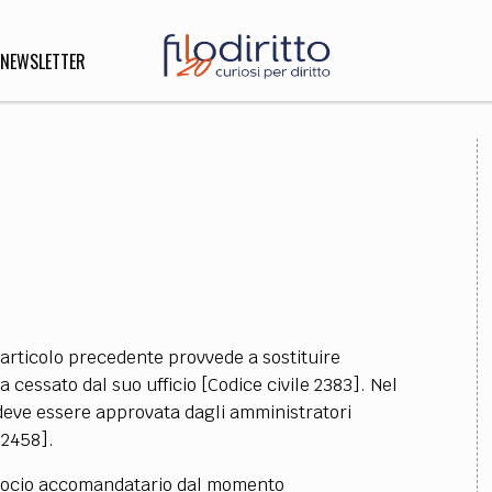
NEWSLETTER
DIRITTO
lità,
o, Esteri
SOFIA
INNOVAZIONE
articolo precedente provvede a sostituire
che,
Scienze informatiche,
Arte,
cessato dal suo ufficio [Codice civile 2383]. Nel
ligione
Architettura, Ingegneria
 deve essere approvata dagli amministratori
 2458].
 socio accomandatario dal momento