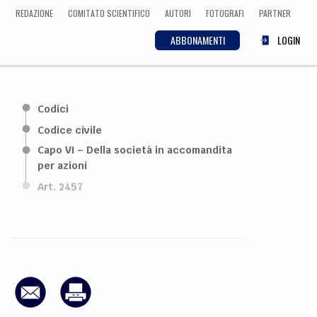
REDAZIONE
COMITATO SCIENTIFICO
AUTORI
FOTOGRAFI
PARTNER
ABBONAMENTI
LOGIN
SCIENZA
Codici
ECONOMIA
Matematica, Fisica,
Codice civile
Biologia, Cifrematica,
Capo VI – Della società in accomandita
Medicina
per azioni
Art. 2457
CULTURA
 Cinema, Musica,
Letteratura