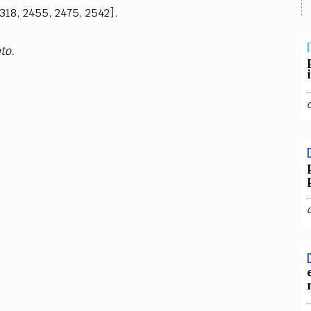
TEAM
2318, 2455, 2475, 2542].
AZIONE
COMITATO SCIENTIFICO
AUTORI
CURATORI
FOTOGRAFI
PARTNER
C
I
to.
EXTRA
CODICI
RUBRICHE
LIBRI
PROCEEDINGS
PUBBLICITÀ
CONTATTI
SOCIAL MEDIA