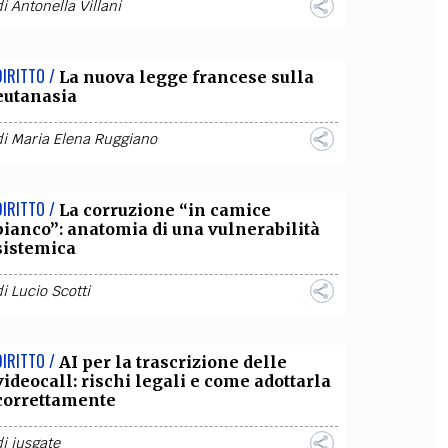
di
Antonella Villani
DIRITTO /
La nuova legge francese sulla
eutanasia
di
Maria Elena Ruggiano
DIRITTO /
La corruzione “in camice
bianco”: anatomia di una vulnerabilità
sistemica
di
Lucio Scotti
DIRITTO /
AI per la trascrizione delle
videocall: rischi legali e come adottarla
correttamente
di
iusgate