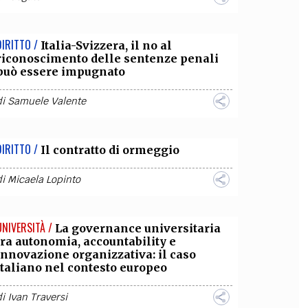
DIRITTO /
Italia-Svizzera, il no al
riconoscimento delle sentenze penali
può essere impugnato
di
Samuele Valente
DIRITTO /
Il contratto di ormeggio
di
Micaela Lopinto
UNIVERSITÀ /
La governance universitaria
tra autonomia, accountability e
innovazione organizzativa: il caso
italiano nel contesto europeo
di
Ivan Traversi