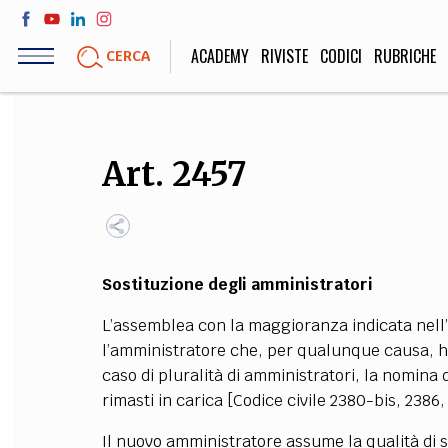
Salta
al
ACADEMY
RIVISTE
CODICI
RUBRICHE
CERCA
contenuto
principale
LIFE STYLE
SOCIETÀ
Art. 2457
Sport, Cucina, Viaggi,
Politica, Attua
Moda
Educazione, Lavor
Sostituzione degli amministratori
STORIA E FILO
L’assemblea con la maggioranza indicata nell’
Scienze stori
l’amministratore che, per qualunque causa, ha 
umanistiche, Re
caso di pluralità di amministratori, la nomina
rimasti in carica [Codice civile 2380-bis, 2386,
Il nuovo amministratore assume la qualità di