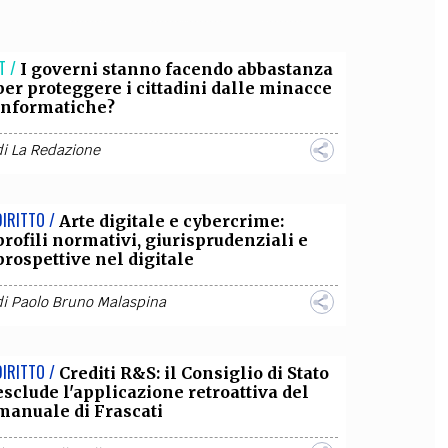
OLLABORA CON NOI
T /
I governi stanno facendo abbastanza
per proteggere i cittadini dalle minacce
informatiche?
di
La Redazione
DIRITTO /
Arte digitale e cybercrime:
profili normativi, giurisprudenziali e
prospettive nel digitale
di
Paolo Bruno Malaspina
DIRITTO /
Crediti R&S: il Consiglio di Stato
esclude l'applicazione retroattiva del
manuale di Frascati