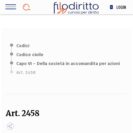
Salta
LOGIN
al
contenuto
DIRITTO
principale
ECONOMIA
SOCIETÀ
Codici
MEDICINA
Codice civile
SCIENZA
Capo VI – Della società in accomandita per azioni
STORIA E FILOSOFIA
Art. 2458
INNOVAZIONE
ALTRO
TEAM
Art. 2458
FILODIRITTO
REDAZIONE
COMITATO SCIENTIFICO
AUTORI
CURATORI
FOTOGRAFI
PARTNER
COLLABORA CON NOI