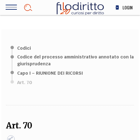
Salta
LOGIN
al
contenuto
DIRITTO
principale
ECONOMIA
SOCIETÀ
Codici
MEDICINA
Codice del processo amministrativo annotato con la
SCIENZA
giurisprudenza
STORIA E FILOSOFIA
Capo I – RIUNIONE DEI RICORSI
INNOVAZIONE
Art. 70
ALTRO
TEAM
FILODIRITTO
REDAZIONE
COMITATO SCIENTIFICO
AUTORI
CURATORI
Art. 70
FOTOGRAFI
PARTNER
COLLABORA CON NOI