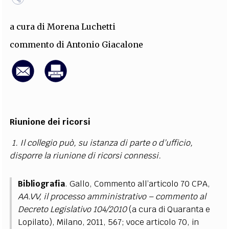
EXTRA
a cura di
Morena Luchetti
CODICI
RUBRICHE
LIBRI
PROCEEDINGS
PUBBLICITÀ
CONTATTI
commento di
Antonio Giacalone
SOCIAL MEDIA
Riunione dei ricorsi
1. Il collegio può, su istanza di parte o d’ufficio,
disporre la riunione di ricorsi connessi.
Bibliografia
. Gallo, Commento all’articolo 70 CPA,
AA.VV, il processo amministrativo – commento al
Decreto Legislativo 104/2010
(a cura di Quaranta e
Lopilato), Milano, 2011, 567; voce articolo 70, in