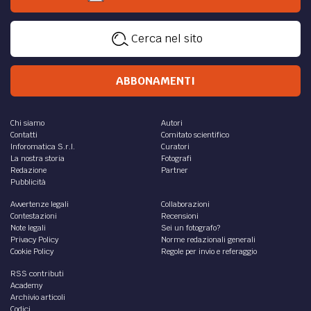
Cerca nel sito
ABBONAMENTI
Chi siamo
Autori
Contatti
Comitato scientifico
Inforomatica S.r.l.
Curatori
La nostra storia
Fotografi
Redazione
Partner
Pubblicità
Avvertenze legali
Collaborazioni
Contestazioni
Recensioni
Note legali
Sei un fotografo?
Privacy Policy
Norme redazionali generali
Cookie Policy
Regole per invio e referaggio
RSS contributi
Academy
Archivio articoli
Codici