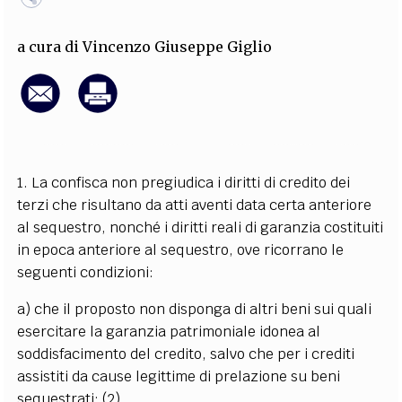
EXTRA
a cura di
Vincenzo Giuseppe Giglio
CODICI
RUBRICHE
LIBRI
PROCEEDINGS
PUBBLICITÀ
CONTATTI
SOCIAL MEDIA
1. La confisca non pregiudica i diritti di credito dei
terzi che risultano da atti aventi data certa anteriore
al sequestro, nonché i diritti reali di garanzia costituiti
in epoca anteriore al sequestro, ove ricorrano le
seguenti condizioni:
a) che il proposto non disponga di altri beni sui quali
esercitare la garanzia patrimoniale idonea al
soddisfacimento del credito, salvo che per i crediti
assistiti da cause legittime di prelazione su beni
sequestrati; (2)