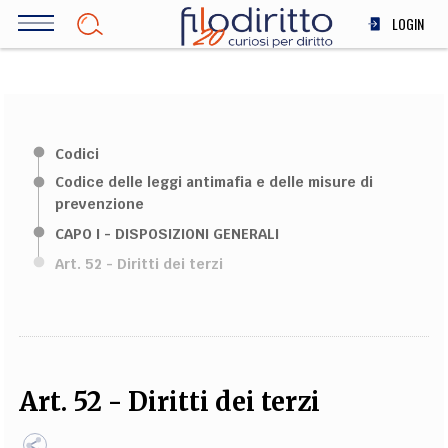
Salta
LOGIN
al
contenuto
DIRITTO
principale
ECONOMIA
SOCIETÀ
Codici
MEDICINA
Codice delle leggi antimafia e delle misure di
SCIENZA
prevenzione
STORIA E FILOSOFIA
CAPO I - DISPOSIZIONI GENERALI
INNOVAZIONE
Art. 52 - Diritti dei terzi
ALTRO
TEAM
FILODIRITTO
REDAZIONE
COMITATO SCIENTIFICO
AUTORI
CURATORI
Art. 52 - Diritti dei terzi
FOTOGRAFI
PARTNER
COLLABORA CON NOI