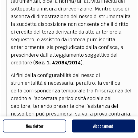
(strumentali, dice la norma) all’attività illecita del
sottoposto a misura di prevenzione. Mentre caso di
assenza di dimostrazione del nesso di strumentalità
la suddetta disposizione non consente che il diritto
di credito del terzo derivante da atto anteriore al
sequestro, e assistito da ipoteca pure iscritta
anteriormente, sia pregiudicato dalla confisca, a
prescindere dall’atteggiamento soggettivo del
creditore (
Sez. 1, 42084/2014
).
Ai fini della configurabilità del nesso di
strumentalità è necessaria, peraltro, la verifica
della corrispondenza temporale tra l’insorgenza del
credito e l’accertata pericolosità sociale del
debitore, tenendo presente che l’esistenza del
nesso ben può presumersi, salva la prova contraria,
nell’ipotesi in cui il credito venga erogato entro lo
Newsletter
Abbonamenti
spazio temporale in cui si manifesta ed è attuale la
pericolosità sociale del debitore, dovendosi ritenere