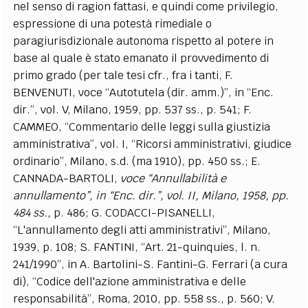
nel senso di ragion fattasi, e quindi come privilegio,
espressione di una potestà rimediale o
paragiurisdizionale autonoma rispetto al potere in
base al quale è stato emanato il provvedimento di
primo grado (per tale tesi cfr., fra i tanti, F.
BENVENUTI, voce “Autotutela (dir. amm.)”, in “Enc.
dir.”, vol. V, Milano, 1959, pp. 537 ss., p. 541; F.
CAMMEO, “Commentario delle leggi sulla giustizia
amministrativa”, vol. I, “Ricorsi amministrativi, giudice
ordinario”, Milano, s.d. (ma 1910), pp. 450 ss.; E.
CANNADA-BARTOLI,
voce “Annullabilità e
annullamento”
, in “
Enc. dir.”
, vol. II, Milano,
1958
, pp.
484
ss.
,
p. 486; G. CODACCI-PISANELLI,
“L'annullamento degli atti amministrativi”, Milano,
1939, p. 108; S. FANTINI, “Art. 21-quinquies, l. n.
241/1990”, in A. Bartolini-S. Fantini-G. Ferrari (a cura
di), “Codice dell'azione amministrativa e delle
responsabilità”, Roma, 2010, pp. 558 ss., p. 560; V.