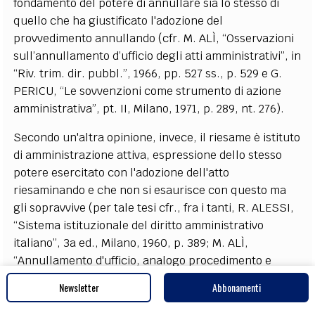
fondamento del potere di annullare sia lo stesso di
quello che ha giustificato l'adozione del
provvedimento annullando (cfr. M. ALÌ, “Osservazioni
sull’annullamento d’ufficio degli atti amministrativi”, in
“Riv. trim. dir. pubbl.”, 1966, pp. 527 ss., p. 529 e G.
PERICU, “Le sovvenzioni come strumento di azione
amministrativa”, pt. II, Milano, 1971, p. 289, nt. 276).
Secondo un'altra opinione, invece, il riesame è istituto
di amministrazione attiva, espressione dello stesso
potere esercitato con l'adozione dell'atto
riesaminando e che non si esaurisce con questo ma
gli sopravvive (per tale tesi cfr., fra i tanti, R. ALESSI,
“Sistema istituzionale del diritto amministrativo
italiano”, 3a ed., Milano, 1960, p. 389; M. ALÌ,
“Annullamento d'ufficio, analogo procedimento e
principi costituzionali”, in “Foro amm.”, 1966, pp. 152
Newsletter
Abbonamenti
ss., pp. 154 ss.; F. BELLOMO, “Manuale di diritto
amministrativo”, vol. II, Attività, Padova, 2009, p. 852;