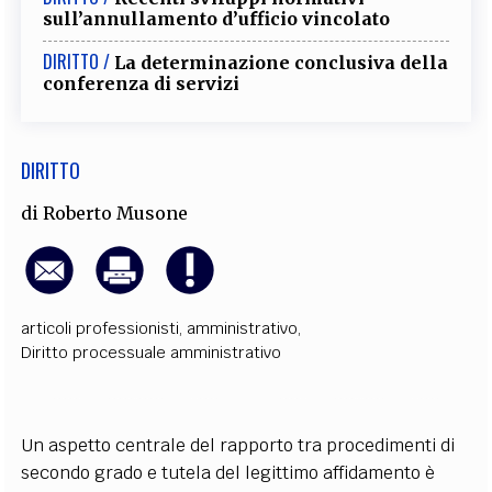
sull’annullamento d’ufficio vincolato
EXTRA
DIRITTO /
CODICI
RUBRICHE
LIBRI
PROCEEDINGS
PUBBLICITÀ
CONTATTI
La determinazione conclusiva della
conferenza di servizi
SOCIAL MEDIA
DIRITTO
di
Roberto Musone
articoli professionisti
,
amministrativo
,
Diritto processuale amministrativo
Un aspetto centrale del rapporto tra procedimenti di
secondo grado e tutela del legittimo affidamento è