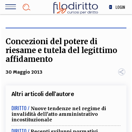
Salta
LOGIN
al
contenuto
DIRITTO
principale
ECONOMIA
SOCIETÀ
Concezioni del potere di
MEDICINA
riesame e tutela del legittimo
SCIENZA
affidamento
STORIA E FILOSOFIA
30 Maggio 2013
INNOVAZIONE
ALTRO
Altri articoli dell'autore
TEAM
DIRITTO /
Nuove tendenze nel regime di
invalidità dell’atto amministrativo
FILODIRITTO
REDAZIONE
COMITATO SCIENTIFICO
AUTORI
CURATORI
incostituzionale
FOTOGRAFI
PARTNER
COLLABORA CON NOI
DIRITTO /
Recenti sviluppi normativi