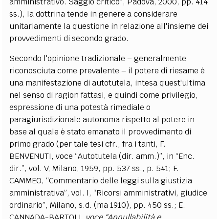
amministrativo. Saggio critico”, Padova, 2000, pp. 414
ss.), la dottrina tende in genere a considerare
unitariamente la questione in relazione all'insieme dei
provvedimenti di secondo grado.
Secondo l'opinione tradizionale – generalmente
riconosciuta come prevalente – il potere di riesame è
una manifestazione di autotutela, intesa quest'ultima
nel senso di ragion fattasi, e quindi come privilegio,
espressione di una potestà rimediale o
paragiurisdizionale autonoma rispetto al potere in
base al quale è stato emanato il provvedimento di
primo grado (per tale tesi cfr., fra i tanti, F.
BENVENUTI, voce “Autotutela (dir. amm.)”, in “Enc.
dir.”, vol. V, Milano, 1959, pp. 537 ss., p. 541; F.
CAMMEO, “Commentario delle leggi sulla giustizia
amministrativa”, vol. I, “Ricorsi amministrativi, giudice
ordinario”, Milano, s.d. (ma 1910), pp. 450 ss.; E.
CANNADA-BARTOLI,
voce “Annullabilità e