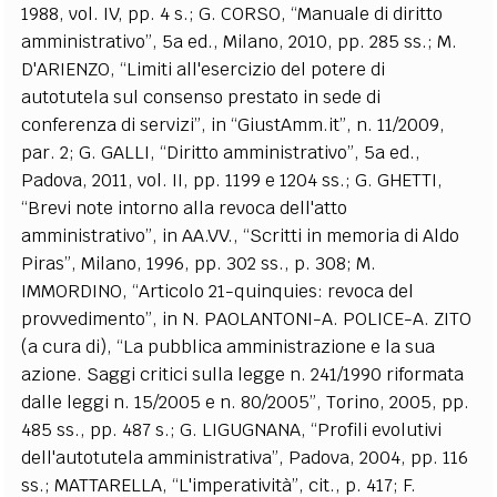
1988, vol. IV, pp. 4 s.; G. CORSO, “Manuale di diritto
amministrativo”, 5a ed., Milano, 2010, pp. 285 ss.; M.
D'ARIENZO, “Limiti all'esercizio del potere di
autotutela sul consenso prestato in sede di
conferenza di servizi”, in “GiustAmm.it”, n. 11/2009,
par. 2; G. GALLI, “Diritto amministrativo”, 5a ed.,
Padova, 2011, vol. II, pp. 1199 e 1204 ss.; G. GHETTI,
“Brevi note intorno alla revoca dell'atto
amministrativo”, in AA.VV., “Scritti in memoria di Aldo
Piras”, Milano, 1996, pp. 302 ss., p. 308; M.
IMMORDINO, “Articolo 21-quinquies: revoca del
provvedimento”, in N. PAOLANTONI-A. POLICE-A. ZITO
(a cura di), “La pubblica amministrazione e la sua
azione. Saggi critici sulla legge n. 241/1990 riformata
dalle leggi n. 15/2005 e n. 80/2005”, Torino, 2005, pp.
485 ss., pp. 487 s.; G. LIGUGNANA, “Profili evolutivi
dell'autotutela amministrativa”, Padova, 2004, pp. 116
ss.; MATTARELLA, “L'imperatività”, cit., p. 417; F.