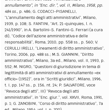
annullamento”
, in “
Enc. dir.”
, vol. II, Milano,
1958
, pp.
484
ss.
,
p. 486; G. CODACCI-PISANELLI,
“L'annullamento degli atti amministrativi”, Milano,
1939, p. 108; S. FANTINI, “Art. 21-quinquies, l. n.
241/1990”, in A. Bartolini-S. Fantini-G. Ferrari (a cura
di), “Codice dell'azione amministrativa e delle
responsabilità”, Roma, 2010, pp. 558 ss., p. 560; V.
CERULLI IRELLI, “Lineamenti di diritto amministrativo”,
Torino, 2006, pp. 488 ss.; M.S. GIANNINI, “Diritto
amministrativo”, Milano, 3a ed., Milano, vol. II, 1993, p.
552; M. NIGRO, “Questioni di giurisdizione in tema di
legittimità di atti amministrativi di annullamento «ex
officio» (1952)”, ora in “Scritti giuridici”, Milano, 1996,
t. I, pp. 147 ss., p. 156, nt. 24; P. SALVATORE, voce
“Revoca degli atti”, III) “Revoca degli atti
amministrativi”, in “Enc. giur.”, vol. XXVII, Roma, 1991,
p. 1; G. ZANOBINI, “Corso di diritto amministrativo”, 7a
ed., Milano, 1954, vol. I, p. 320).