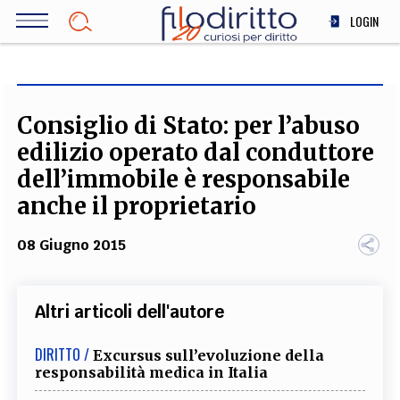
Salta
LOGIN
al
contenuto
DIRITTO
principale
ECONOMIA
SOCIETÀ
Consiglio di Stato: per l’abuso
MEDICINA
edilizio operato dal conduttore
SCIENZA
dell’immobile è responsabile
STORIA E FILOSOFIA
anche il proprietario
INNOVAZIONE
08 Giugno 2015
ALTRO
Altri articoli dell'autore
TEAM
FILODIRITTO
REDAZIONE
COMITATO SCIENTIFICO
AUTORI
CURATORI
DIRITTO /
Excursus sull’evoluzione della
FOTOGRAFI
PARTNER
COLLABORA CON NOI
responsabilità medica in Italia