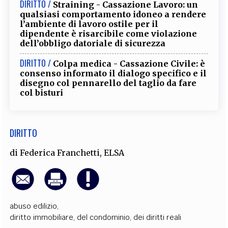
DIRITTO /
Straining - Cassazione Lavoro: un
EXTRA
qualsiasi comportamento idoneo a rendere
l’ambiente di lavoro ostile per il
CODICI
RUBRICHE
LIBRI
PROCEEDINGS
PUBBLICITÀ
CONTATTI
dipendente è risarcibile come violazione
dell’obbligo datoriale di sicurezza
SOCIAL MEDIA
DIRITTO /
Colpa medica - Cassazione Civile: è
consenso informato il dialogo specifico e il
disegno col pennarello del taglio da fare
col bisturi
DIRITTO
di
Federica Franchetti
,
ELSA
abuso edilizio
,
diritto immobiliare, del condominio, dei diritti reali