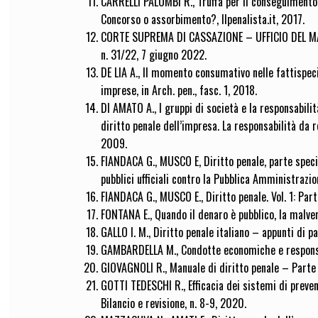
CARRELLI PALOMBI R., Truffa per il conseguimento 
Concorso o assorbimento?, Ilpenalista.it, 2017.
CORTE SUPREMA DI CASSAZIONE – UFFICIO DEL MASS
n. 31/22, 7 giugno 2022.
DE LIA A., Il momento consumativo nelle fattispeci
imprese, in Arch. pen., fasc. 1, 2018.
DI AMATO A., I gruppi di società e la responsabilit
diritto penale dell’impresa. La responsabilità da r
2009.
FIANDACA G., MUSCO E, Diritto penale, parte specia
pubblici ufficiali contro la Pubblica Amministrazio
FIANDACA G., MUSCO E., Diritto penale. Vol. 1: Par
FONTANA E., Quando il denaro è pubblico, la malversa
GALLO I. M., Diritto penale italiano – appunti di pa
GAMBARDELLA M., Condotte economiche e responsab
GIOVAGNOLI R., Manuale di diritto penale – Parte g
GOTTI TEDESCHI R., Efficacia dei sistemi di preven
Bilancio e revisione, n. 8-9, 2020.