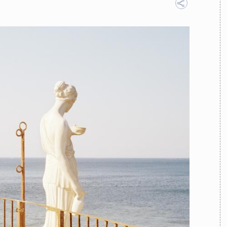
TEAM
AZIONE
COMITATO SCIENTIFICO
AUTORI
CURATORI
FOTOGRAFI
PARTNER
C
EXTRA
CODICI
RUBRICHE
LIBRI
PROCEEDINGS
PUBBLICITÀ
CONTATTI
SOCIAL MEDIA