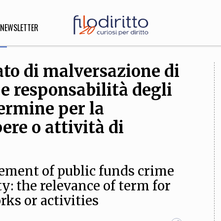
NEWSLETTER
to di malversazione di
DIRITTO
e responsabilità degli
lità,
o, Esteri
termine per la
ere o attività di
SOFIA
INNOVAZIONE
ement of public funds crime
che,
Scienze informatiche,
Arte,
ligione
Architettura, Ingegneria
y: the relevance of term for
rks or activities