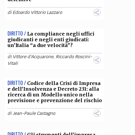
OLLABORA CON NOI
di
Edoardo Vittorio Lazzaro
DIRITTO /
La compliance negli uffici
giudicanti e negli enti giudicati:
un’Italia “a due velocità”?
di
Vittore d'Acquarone
,
Riccardo Roscini-
Vitali
DIRITTO /
Codice della Crisi di Impresa
e dell’Insolvenza e Decreto 231: alla
ricerca di un Modello unico nella
previsione e prevenzione del rischio
di
Jean-Paule Castagno
DIRITTO /
Gli strumenti dell’impresa