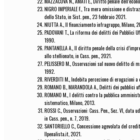
MAZZACUVA N., AMATI E., Diritto penale dell’econ
NIGRO IMPERIALE F., Tra mera omissione e distra
dello Stato, in Sist. pen., 23 febbraio 2021.
NIUTTA A., Il finanziamento infragruppo, Milano, 
PADOVANI T., La riforma dei delitti dei Pubblici Uf
1990.
PANTANELLA A., Il diritto penale della crisi d’impr
allo stellionato, in Cass. pen., 2021.
PELISSERO M., Osservazioni sul nuovo delitto di malv
1992.
RIVERDITI M., Indebita percezione di erogazioni a d
ROMANO B., MARANDOLA A., Delitti dei pubblici uff
ROMANO M., I delitti contro la pubblica amministra
sistematico, Milano, 2013.
ROSSI C., Osservazioni: Cass. Pen., Sez. VI, data
in Cass. pen., n. 7, 2019.
SANTORIELLO C., Concessione agevolata del credito
Ilpenalista.it, 2021.