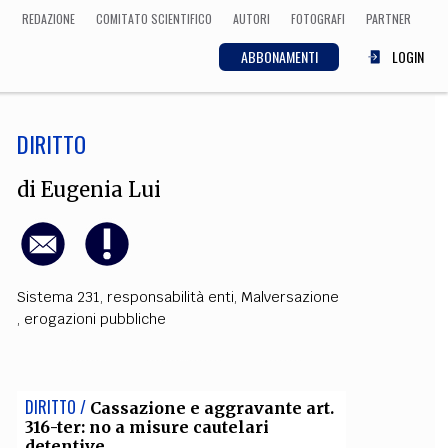
REDAZIONE
COMITATO SCIENTIFICO
AUTORI
FOTOGRAFI
PARTNER
ABBONAMENTI
LOGIN
DIRITTO
SCIENZA
ECONOMIA
Matematica, Fisica,
di
Eugenia Lui
Biologia, Cifrematica,
Medicina
Sistema 231
,
responsabilità enti
,
Malversazione
CULTURA
,
erogazioni pubbliche
 Cinema, Musica,
Letteratura
DIRITTO /
Cassazione e aggravante art.
316-ter: no a misure cautelari
detentive