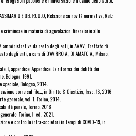
di erogazioni pubbliche e malversazione a danno dello Stato.
IMARIO E DEL RUOLO, Relazione su novità normativa, Rel.:
e criminose in materia di agevolazioni finanziarie alle
à amministrativa da reato degli enti, in AA.VV., Trattato di
eato degli enti, a cura di D’AVIRRO A., DI AMATO A., Milano,
le, I, appendice: Appendice: La riforma dei delitti dei
ne, Bologna, 1991.
te speciale, Bologna, 2014.
zione corre sul filo..., in Diritto & Giustizia, fasc. 16, 2016.
rte generale, vol. 1, Torino, 2014.
ilità penale, Torino, 2018
enerale, Torino, II ed., 2021.
zione e controllo infra-societari in tempi di COVID-19, in