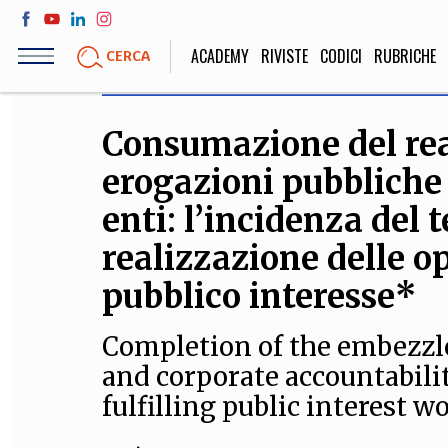
Salta
al
ACADEMY
RIVISTE
CODICI
RUBRICHE
CERCA
contenuto
principale
Consumazione del rea
LIFE STYLE
SOCIETÀ
erogazioni pubbliche 
Sport, Cucina, Viaggi,
Politica, Attua
Moda
Educazione, Lavor
enti: l’incidenza del 
realizzazione delle op
pubblico interesse*
STORIA E FILO
Completion of the embezzl
Scienze stori
umanistiche, Re
and corporate accountabilit
fulfilling public interest wo