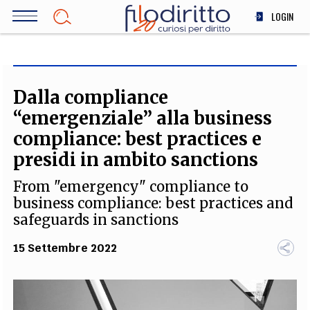
Salta
LOGIN
al
contenuto
DIRITTO
principale
ECONOMIA
SOCIETÀ
Dalla compliance
MEDICINA
“emergenziale” alla business
SCIENZA
compliance: best practices e
STORIA E FILOSOFIA
presidi in ambito sanctions
INNOVAZIONE
From "emergency" compliance to
ALTRO
business compliance: best practices and
safeguards in sanctions
TEAM
15 Settembre 2022
FILODIRITTO
REDAZIONE
COMITATO SCIENTIFICO
AUTORI
CURATORI
FOTOGRAFI
PARTNER
COLLABORA CON NOI