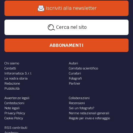
Iscriviti alla newsletter
Cerca nel sito
ABBONAMENTI
Chi siamo
Autori
Contatti
Comitato scientifico
Inforomatica S.r.l.
Curatori
La nostra storia
Fotografi
Redazione
Partner
Pubblicità
Avvertenze legali
Collaborazioni
Contestazioni
Recensioni
Note legali
Sei un fotografo?
Privacy Policy
Norme redazionali generali
Cookie Policy
Regole per invio e referaggio
RSS contributi
Academy