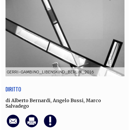
EXTRA
CODICI
RUBRICHE
LIBRI
PROCEEDINGS
PUBBLICITÀ
CONTATTI
SOCIAL MEDIA
GERRI-GAMBINO_LIBENSKIND_BERLIN_2016
DIRITTO
di
Alberto Bernardi
,
Angelo Bussi
,
Marco
Salvadego