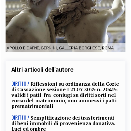
EXTRA
CODICI
RUBRICHE
LIBRI
PROCEEDINGS
PUBBLICITÀ
CONTATTI
SOCIAL MEDIA
APOLLO E DAFNE, BERNINI, GALLERIA BORGHESE, ROMA
Altri articoli dell'autore
DIRITTO /
Riflessioni su ordinanza della Corte
di Cassazione sezione I 21.07 2025 n. 20415:
validi i patti fra coniugi su diritti sorti nel
corso del matrimonio, non ammessi i patti
prematrimoniali
DIRITTO /
Semplificazione dei trasferimenti
di beni immobili di provenienza donativa.
Luci ed ombre