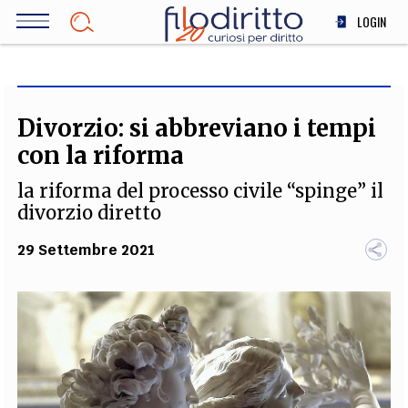
Salta
LOGIN
al
contenuto
DIRITTO
principale
ECONOMIA
SOCIETÀ
Divorzio: si abbreviano i tempi
MEDICINA
con la riforma
SCIENZA
la riforma del processo civile “spinge” il
STORIA E FILOSOFIA
divorzio diretto
INNOVAZIONE
29 Settembre 2021
ALTRO
TEAM
FILODIRITTO
REDAZIONE
COMITATO SCIENTIFICO
AUTORI
CURATORI
FOTOGRAFI
PARTNER
COLLABORA CON NOI