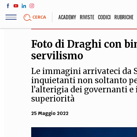
Salta
al
ACADEMY
RIVISTE
CODICI
RUBRICHE
CERCA
contenuto
principale
Foto di Draghi con bim
LIFE STYLE
SOCIETÀ
servilismo
Sport, Cucina, Viaggi,
Politica, Attua
Moda
Educazione, Lavor
Le immagini arrivateci d
inquietanti non soltanto p
l’alterigia dei governanti e 
STORIA E FILO
superiorità
Scienze stori
umanistiche, Re
25 Maggio 2022