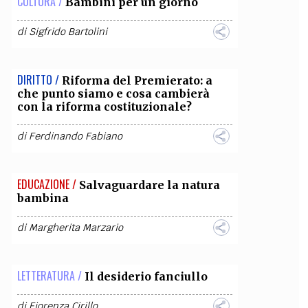
CULTURA /
Bambini per un giorno
di
Sigfrido Bartolini
DIRITTO /
Riforma del Premierato: a
che punto siamo e cosa cambierà
con la riforma costituzionale?
di
Ferdinando Fabiano
EDUCAZIONE /
Salvaguardare la natura
bambina
di
Margherita Marzario
LETTERATURA /
Il desiderio fanciullo
di
Fiorenza Cirillo