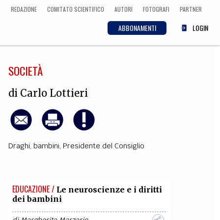
REDAZIONE
COMITATO SCIENTIFICO
AUTORI
FOTOGRAFI
PARTNER
ABBONAMENTI
LOGIN
SOCIETÀ
SCIENZA
ECONOMIA
Matematica, Fisica,
di
Carlo Lottieri
Biologia, Cifrematica,
Medicina
Draghi
,
bambini
,
Presidente del Consiglio
CULTURA
 Cinema, Musica,
Letteratura
EDUCAZIONE /
Le neuroscienze e i diritti
dei bambini