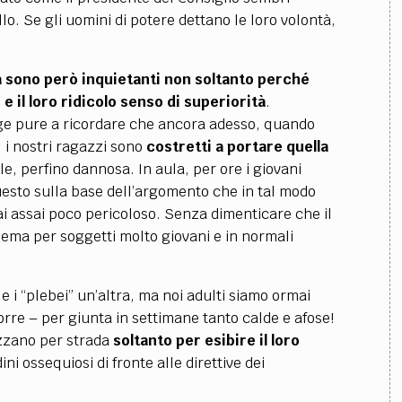
llo. Se gli uomini di potere dettano le loro volontà,
sono però inquietanti non soltanto perché
e il loro ridicolo senso di superiorità
.
inge pure a ricordare che ancora adesso, quando
 i nostri ragazzi sono
costretti a portare quella
le, perfino dannosa. In aula, per ore i giovani
uesto sulla base dell’argomento che in tal modo
mai assai poco pericoloso. Senza dimenticare che il
ema per soggetti molto giovani e in normali
e i “plebei” un’altra, ma noi adulti siamo ormai
orre – per giunta in settimane tanto calde e afose!
lizzano per strada
soltanto per esibire il loro
dini ossequiosi di fronte alle direttive dei