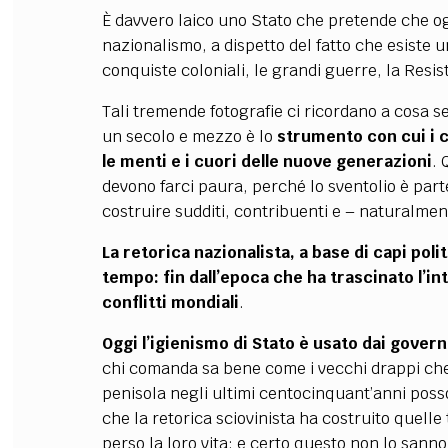
È davvero laico uno Stato che pretende che o
nazionalismo, a dispetto del fatto che esiste 
conquiste coloniali, le grandi guerre, la Res
Tali tremende fotografie ci ricordano a cosa 
un secolo e mezzo è lo
strumento con cui i 
le menti e i cuori delle nuove generazioni
. 
devono farci paura, perché lo sventolio è par
costruire sudditi, contribuenti e – naturalmen
La
retorica nazionalista
, a base di capi pol
tempo: fin dall’epoca che ha trascinato l’in
conflitti mondiali
.
Oggi l’igienismo di Stato è usato dai governa
chi comanda sa bene come i vecchi drappi ch
penisola negli ultimi centocinquant’anni poss
che la retorica sciovinista ha costruito quelle
perso la loro vita; e certo questo non lo sanno