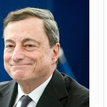
TEAM
AZIONE
COMITATO SCIENTIFICO
AUTORI
CURATORI
FOTOGRAFI
PARTNER
C
EXTRA
CODICI
RUBRICHE
LIBRI
PROCEEDINGS
PUBBLICITÀ
CONTATTI
SOCIAL MEDIA