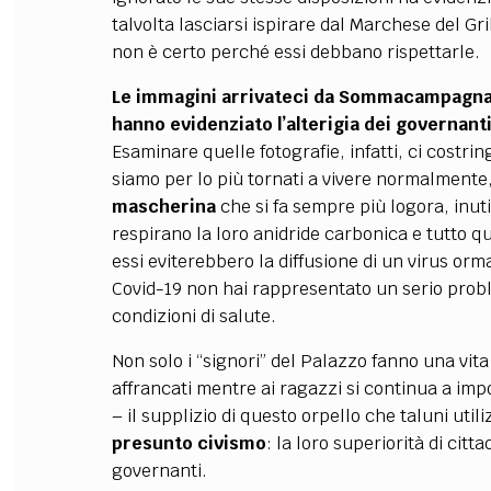
talvolta lasciarsi ispirare dal Marchese del Gri
non è certo perché essi debbano rispettarle.
Le immagini arrivateci da Sommacampagna 
hanno evidenziato l’alterigia dei governanti 
Esaminare quelle fotografie, infatti, ci costr
siamo per lo più tornati a vivere normalmente,
mascherina
che si fa sempre più logora, inuti
respirano la loro anidride carbonica e tutto q
essi eviterebbero la diffusione di un virus or
Covid-19 non hai rappresentato un serio probl
condizioni di salute.
Non solo i “signori” del Palazzo fanno una vita 
affrancati mentre ai ragazzi si continua a imp
– il supplizio di questo orpello che taluni uti
presunto civismo
: la loro superiorità di citta
governanti.