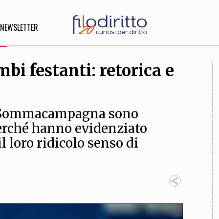
NEWSLETTER
bi festanti: retorica e
DIRITTO
lità,
o, Esteri
a Sommacampagna sono
erché hanno evidenziato
il loro ridicolo senso di
SOFIA
INNOVAZIONE
che,
Scienze informatiche,
Arte,
ligione
Architettura, Ingegneria