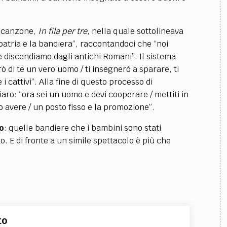
a canzone,
In fila per tre
, nella quale sottolineava
patria e la bandiera”, raccontandoci che “noi
 e discendiamo dagli antichi Romani”. Il sistema
rò di te un vero uomo / ti insegnerò a sparare, ti
 cattivi”. Alla fine di questo processo di
iaro: “ora sei un uomo e devi cooperare / mettiti in
emo avere / un posto fisso e la promozione”.
mo
: quelle bandiere che i bambini sono stati
. E di fronte a un simile spettacolo è più che
to