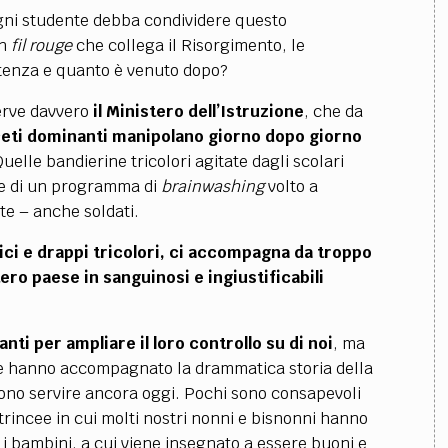
gni studente debba condividere questo
un
fil rouge
che collega il Risorgimento, le
istenza e quanto è venuto dopo?
serve davvero
il Ministero dell’Istruzione
, che da
ceti dominanti manipolano giorno dopo giorno
Quelle bandierine tricolori agitate dagli scolari
te di un programma di
brainwashing
volto a
te – anche soldati.
itici e drappi tricolori, ci accompagna da troppo
tero paese in sanguinosi e ingiustificabili
nti per ampliare il loro controllo su di noi
, ma
e hanno accompagnato la drammatica storia della
ono servire ancora oggi. Pochi sono consapevoli
 trincee in cui molti nostri nonni e bisnonni hanno
 i bambini, a cui viene insegnato a essere buoni e