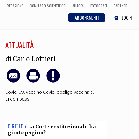
REDAZIONE
COMITATO SCIENTIFICO
AUTORI
FOTOGRAFI
PARTNER
ABBONAMENTI
LOGIN
ATTUALITÀ
SCIENZA
ECONOMIA
Matematica, Fisica,
di
Carlo Lottieri
Biologia, Cifrematica,
Medicina
Covid-19
,
vaccino Covid
,
obbligo vaccinale
,
CULTURA
green pass
 Cinema, Musica,
Letteratura
DIRITTO /
La Corte costituzionale ha
girato pagina?