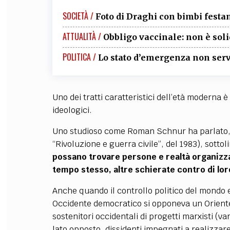
SOCIETÀ /
Foto di Draghi con bimbi festan
ATTUALITÀ /
Obbligo vaccinale: non è soli
POLITICA /
Lo stato d’emergenza non serv
Uno dei tratti caratteristici dell’età moderna è il
ideologici.
Uno studioso come Roman Schnur ha parlato, n
“Rivoluzione e guerra civile”, del 1983), sott
possano trovare persone e realtà organizzat
tempo stesso, altre schierate contro di lor
Anche quando il controllo politico del mondo e
Occidente democratico si opponeva un Oriente
sostenitori occidentali di progetti marxisti (var
lato opposto, dissidenti impegnati a realizza