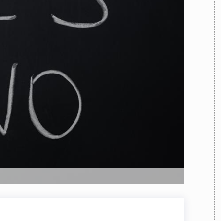
TEAM
AZIONE
COMITATO SCIENTIFICO
AUTORI
CURATORI
FOTOGRAFI
PARTNER
C
EXTRA
CODICI
RUBRICHE
LIBRI
PROCEEDINGS
PUBBLICITÀ
CONTATTI
SOCIAL MEDIA