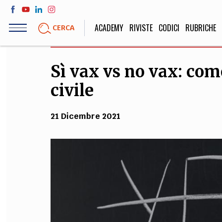
Salta
al
ACADEMY
RIVISTE
CODICI
RUBRICHE
CERCA
contenuto
principale
Sì vax vs no vax: com
LIFE STYLE
SOCIETÀ
civile
Sport, Cucina, Viaggi,
Politica, Attua
Moda
Educazione, Lavor
21 Dicembre 2021
STORIA E FILO
Scienze stori
umanistiche, Re