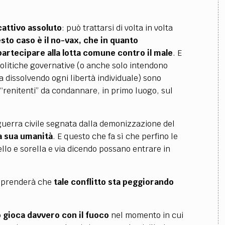
cattivo assoluto
: può trattarsi di volta in volta
sto caso è il no-vax, che in quanto
artecipare alla lotta comune contro il male
. E
 politiche governative (o anche solo intendono
a dissolvendo ogni libertà individuale) sono
: “renitenti” da condannare, in primo luogo, sul
 guerra civile segnata dalla demonizzazione del
la sua umanità
. E questo che fa sì che perfino le
atello e sorella e via dicendo possano entrare in
omprenderà che
tale conflitto sta peggiorando
o gioca davvero con il fuoco
nel momento in cui