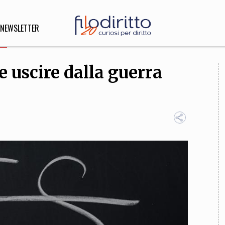
NEWSLETTER
e uscire dalla guerra
DIRITTO
lità,
o, Esteri
SOFIA
INNOVAZIONE
che,
Scienze informatiche,
Arte,
ligione
Architettura, Ingegneria