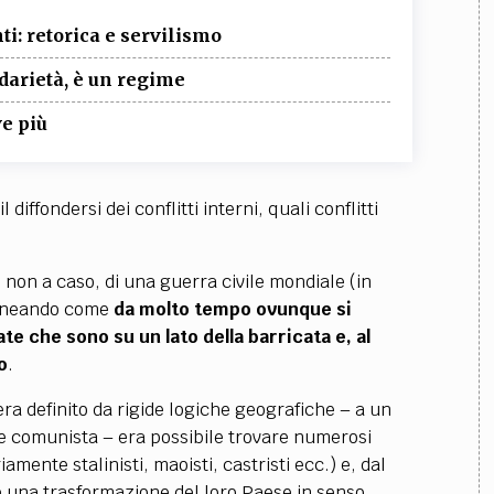
ti: retorica e servilismo
darietà, è un regime
e più
 diffondersi dei conflitti interni, quali conflitti
on a caso, di una guerra civile mondiale (in
olineando come
da molto tempo ovunque si
e che sono su un lato della barricata e, al
o
.
ra definito da rigide logiche geografiche – a un
 comunista – era possibile trovare numerosi
iamente stalinisti, maoisti, castristi ecc.) e, dal
re una trasformazione del loro Paese in senso