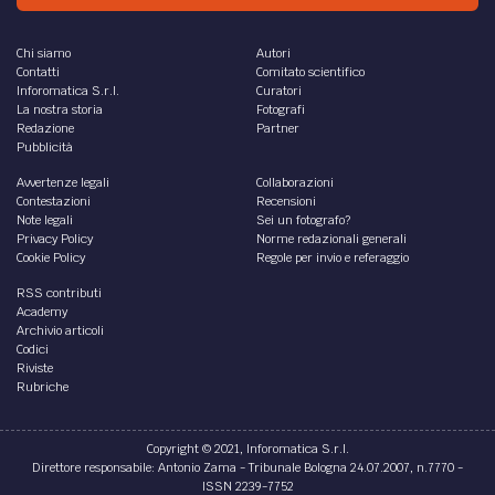
Chi siamo
Autori
Contatti
Comitato scientifico
Inforomatica S.r.l.
Curatori
La nostra storia
Fotografi
Redazione
Partner
Pubblicità
Avvertenze legali
Collaborazioni
Contestazioni
Recensioni
Note legali
Sei un fotografo?
Privacy Policy
Norme redazionali generali
Cookie Policy
Regole per invio e referaggio
RSS contributi
Academy
Archivio articoli
Codici
Riviste
Rubriche
Copyright © 2021, Inforomatica S.r.l.
Direttore responsabile: Antonio Zama - Tribunale Bologna 24.07.2007, n.7770 -
ISSN 2239-7752