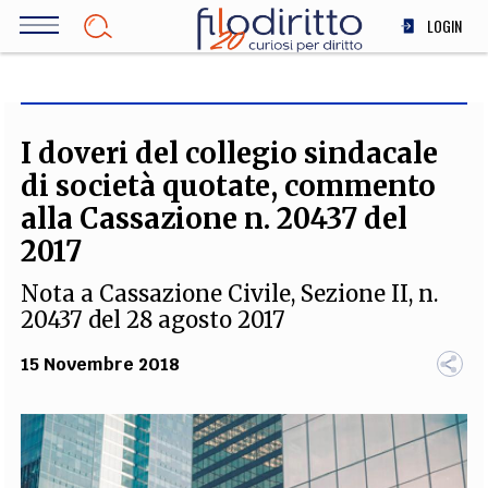
Salta
LOGIN
al
contenuto
DIRITTO
principale
ECONOMIA
SOCIETÀ
I doveri del collegio sindacale
MEDICINA
di società quotate, commento
SCIENZA
alla Cassazione n. 20437 del
STORIA E FILOSOFIA
2017
INNOVAZIONE
Nota a Cassazione Civile, Sezione II, n.
ALTRO
20437 del 28 agosto 2017
15 Novembre 2018
TEAM
FILODIRITTO
REDAZIONE
COMITATO SCIENTIFICO
AUTORI
CURATORI
FOTOGRAFI
PARTNER
COLLABORA CON NOI