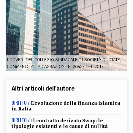
EXTRA
CODICI
RUBRICHE
LIBRI
PROCEEDINGS
PUBBLICITÀ
CONTATTI
SOCIAL MEDIA
I DOVERI DEL COLLEGIO SINDACALE DI SOCIETÀ QUOTATE,
COMMENTO ALLA CASSAZIONE N. 20437 DEL 2017
Altri articoli dell'autore
DIRITTO /
L’evoluzione della finanza islamica
in Italia
DIRITTO /
Il contratto derivato Swap: le
tipologie esistenti e le cause di nullità