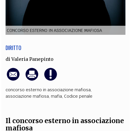
EXTRA
CODICI
RUBRICHE
LIBRI
PROCEEDINGS
PUBBLICITÀ
CONTATTI
CONCORSO ESTERNO IN ASSOCIAZIONE MAFIOSA
SOCIAL MEDIA
DIRITTO
di
Valeria Panepinto
concorso esterno in associazione mafiosa
,
associazione mafiosa
,
mafia
,
Codice penale
Il concorso esterno in associazione
mafiosa