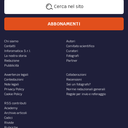
Cerca nel sito
ABBONAMENTI
Chi siamo
Autori
Contatti
Comitato scientifico
Inforomatica S.r.l.
Curatori
La nostra storia
Fotografi
Redazione
Partner
Pubblicità
Avvertenze legali
Collaborazioni
Contestazioni
Recensioni
Note legali
Sei un fotografo?
Privacy Policy
Norme redazionali generali
Cookie Policy
Regole per invio e referaggio
RSS contributi
Academy
Archivio articoli
Codici
Riviste
Rubriche