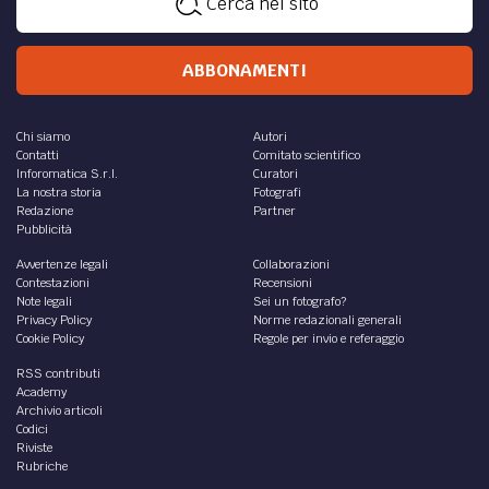
Cerca nel sito
ABBONAMENTI
Chi siamo
Autori
Contatti
Comitato scientifico
Inforomatica S.r.l.
Curatori
La nostra storia
Fotografi
Redazione
Partner
Pubblicità
Avvertenze legali
Collaborazioni
Contestazioni
Recensioni
Note legali
Sei un fotografo?
Privacy Policy
Norme redazionali generali
Cookie Policy
Regole per invio e referaggio
RSS contributi
Academy
Archivio articoli
Codici
Riviste
Rubriche