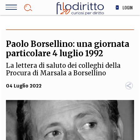
Salta
LOGIN
al
contenuto
DIRITTO
principale
ECONOMIA
SOCIETÀ
Paolo Borsellino: una giornata
MEDICINA
particolare 4 luglio 1992
SCIENZA
La lettera di saluto dei colleghi della
STORIA E FILOSOFIA
Procura di Marsala a Borsellino
INNOVAZIONE
04 Luglio 2022
ALTRO
TEAM
FILODIRITTO
REDAZIONE
COMITATO SCIENTIFICO
AUTORI
CURATORI
FOTOGRAFI
PARTNER
COLLABORA CON NOI