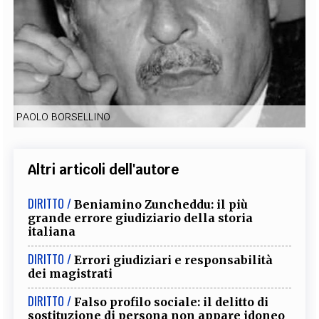
EXTRA
CODICI
RUBRICHE
LIBRI
PROCEEDINGS
PUBBLICITÀ
CONTATTI
SOCIAL MEDIA
PAOLO BORSELLINO
Altri articoli dell'autore
DIRITTO /
Beniamino Zuncheddu: il più
grande errore giudiziario della storia
italiana
DIRITTO /
Errori giudiziari e responsabilità
dei magistrati
DIRITTO /
Falso profilo sociale: il delitto di
sostituzione di persona non appare idoneo