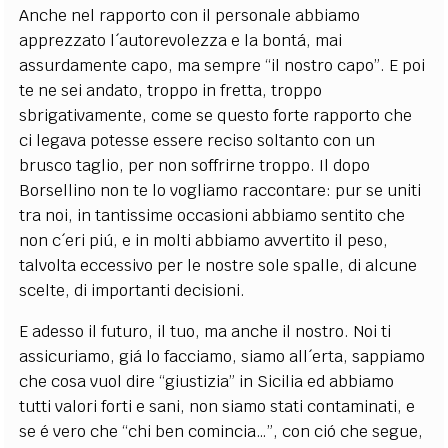
Anche nel rapporto con il personale abbiamo
apprezzato l´autorevolezza e la bontá, mai
assurdamente capo, ma sempre “il nostro capo”. E poi
te ne sei andato, troppo in fretta, troppo
sbrigativamente, come se questo forte rapporto che
ci legava potesse essere reciso soltanto con un
brusco taglio, per non soffrirne troppo. Il dopo
Borsellino non te lo vogliamo raccontare: pur se uniti
tra noi, in tantissime occasioni abbiamo sentito che
non c´eri piú, e in molti abbiamo avvertito il peso,
talvolta eccessivo per le nostre sole spalle, di alcune
scelte, di importanti decisioni.
E adesso il futuro, il tuo, ma anche il nostro. Noi ti
assicuriamo, giá lo facciamo, siamo all´erta, sappiamo
che cosa vuol dire “giustizia” in Sicilia ed abbiamo
tutti valori forti e sani, non siamo stati contaminati, e
se é vero che “chi ben comincia…”, con ció che segue,