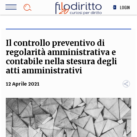
Salta
LOGIN
al
contenuto
DIRITTO
principale
ECONOMIA
SOCIETÀ
Il controllo preventivo di
MEDICINA
regolarità amministrativa e
SCIENZA
contabile nella stesura degli
STORIA E FILOSOFIA
atti amministrativi
INNOVAZIONE
12 Aprile 2021
ALTRO
TEAM
FILODIRITTO
REDAZIONE
COMITATO SCIENTIFICO
AUTORI
CURATORI
FOTOGRAFI
PARTNER
COLLABORA CON NOI