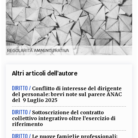
EXTRA
CODICI
RUBRICHE
LIBRI
PROCEEDINGS
PUBBLICITÀ
CONTATTI
SOCIAL MEDIA
REGOLARITÀ AMMINISTRATIVA
Altri articoli dell'autore
DIRITTO /
Conflitto di interesse del dirigente
del personale: brevi note sul parere ANAC
del 9 Luglio 2025
DIRITTO /
Sottoscrizione del contratto
collettivo integrativo oltre l’esercizio di
riferimento
DIRITTO /
Le nuove famiglie professionali: