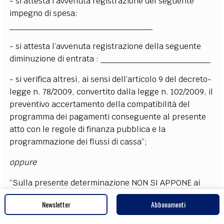
- si attesta l’avvenuta registrazione del seguente
impegno di spesa:
__________________________
- si attesta l’avvenuta registrazione della seguente
diminuzione di entrata : ____________________
- si verifica altresì, ai sensi dell’articolo 9 del decreto-
legge n. 78/2009, convertito dalla legge n. 102/2009, il
preventivo accertamento della compatibilità del
programma dei pagamenti conseguente al presente
atto con le regole di finanza pubblica e la
programmazione dei flussi di cassa”;
oppure
“Sulla presente determinazione NON SI APPONE ai
sensi degli articoli 153, comma 4, 147 bis, comma 1,
Newsletter
Abbonamenti
del decreto legislativo n. 267/2000 e del Regolamento
comunale di contabilità, il visto di regolarità contabile