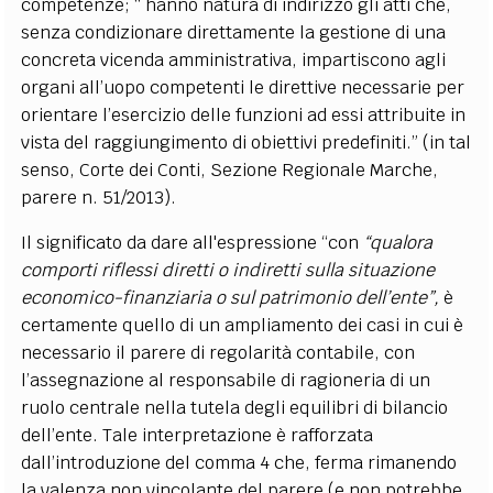
competenze; “ hanno natura di indirizzo gli atti che,
senza condizionare direttamente la gestione di una
concreta vicenda amministrativa, impartiscono agli
organi all’uopo competenti le direttive necessarie per
orientare l’esercizio delle funzioni ad essi attribuite in
vista del raggiungimento di obiettivi predefiniti.” (in tal
senso, Corte dei Conti,
S
ezione
Regionale
Marche,
parere n. 51/2013).
Il significato da dare all'
espressione “con
“qualora
comporti riflessi diretti o indiretti sulla situazione
economico-finanziaria o sul patrimonio dell’ente”,
è
certamente quello di un ampliamento dei casi in cui è
necessario il parere di regolarità contabile, con
l’assegnazione al responsabile di ragioneria di un
ruolo centrale nella tutela degli equilibri di bilancio
dell’ente. Tale interpretazione è rafforzata
dall’introduzione del comma 4 che, ferma rimanendo
la valenza non vincolante del parere (e non potrebbe