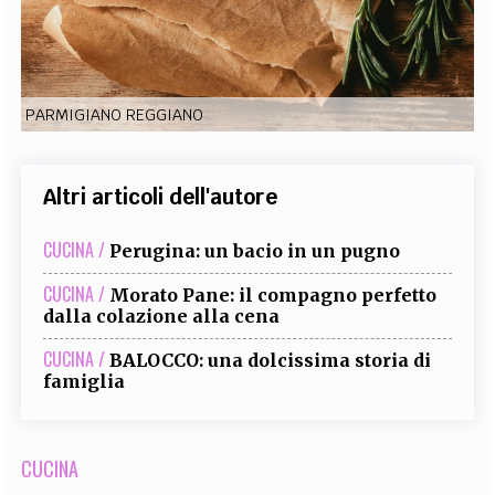
EXTRA
CODICI
RUBRICHE
LIBRI
PROCEEDINGS
PUBBLICITÀ
CONTATTI
PARMIGIANO REGGIANO
SOCIAL MEDIA
Altri articoli dell'autore
CUCINA /
Perugina: un bacio in un pugno
CUCINA /
Morato Pane: il compagno perfetto
dalla colazione alla cena
CUCINA /
BALOCCO: una dolcissima storia di
famiglia
CUCINA