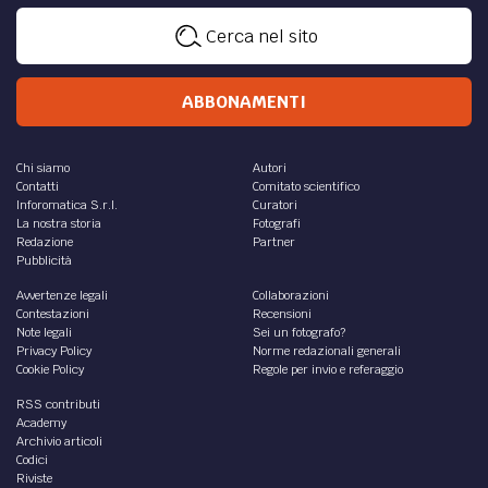
Cerca nel sito
ABBONAMENTI
Chi siamo
Autori
Contatti
Comitato scientifico
Inforomatica S.r.l.
Curatori
La nostra storia
Fotografi
Redazione
Partner
Pubblicità
Avvertenze legali
Collaborazioni
Contestazioni
Recensioni
Note legali
Sei un fotografo?
Privacy Policy
Norme redazionali generali
Cookie Policy
Regole per invio e referaggio
RSS contributi
Academy
Archivio articoli
Codici
Riviste