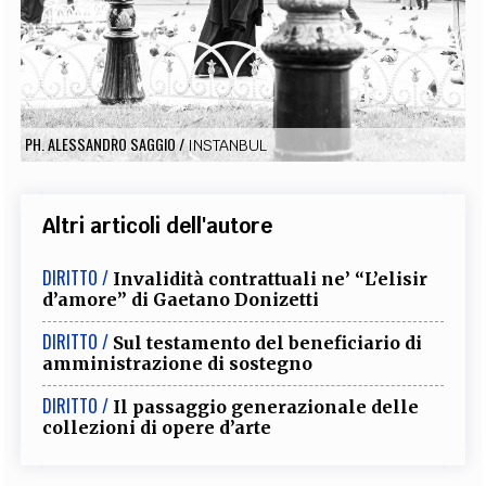
EXTRA
CODICI
RUBRICHE
LIBRI
PROCEEDINGS
PUBBLICITÀ
CONTATTI
SOCIAL MEDIA
PH. ALESSANDRO SAGGIO
/
INSTANBUL
Altri articoli dell'autore
DIRITTO /
Invalidità contrattuali ne’ “L’elisir
d’amore” di Gaetano Donizetti
DIRITTO /
Sul testamento del beneficiario di
amministrazione di sostegno
DIRITTO /
Il passaggio generazionale delle
collezioni di opere d’arte