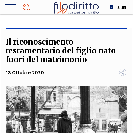
Salta
LOGIN
al
contenuto
DIRITTO
principale
ECONOMIA
SOCIETÀ
Il riconoscimento
MEDICINA
testamentario del figlio nato
SCIENZA
fuori del matrimonio
STORIA E FILOSOFIA
13 Ottobre 2020
INNOVAZIONE
ALTRO
TEAM
FILODIRITTO
REDAZIONE
COMITATO SCIENTIFICO
AUTORI
CURATORI
FOTOGRAFI
PARTNER
COLLABORA CON NOI