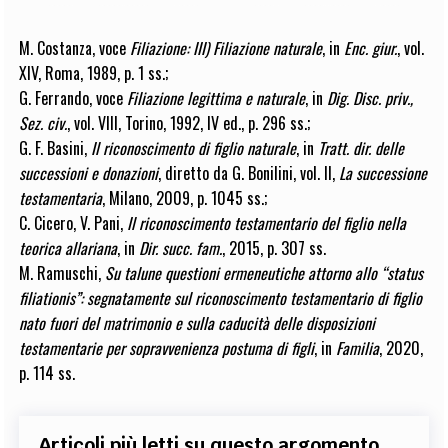
M. Costanza
, voce
Filiazione: III) Filiazione naturale
, in
Enc. giur.
, vol.
XIV, Roma, 1989, p. 1 ss.;
G. Ferrando
, voce
Filiazione legittima e naturale
, in
Dig.
Disc. priv.,
Sez. civ.
, vol.
VIII, Torino, 1992, IV ed., p. 296 ss.;
G. F. Basini
,
Il riconoscimento di figlio naturale
, in
Tratt. dir. delle
successioni e donazioni
, diretto da G. Bonilini, vol. II,
La successione
testamentaria
, Milano, 2009, p. 1045 ss.;
C. Cicero, V. Pani
,
Il riconoscimento testamentario del figlio nella
teorica allariana
, in
Dir. succ. fam.
, 2015, p. 307 ss.
M. Ramuschi
,
Su talune questioni ermeneutiche attorno allo “status
filiationis”: segnatamente sul riconoscimento testamentario di figlio
nato fuori del matrimonio e sulla caducità delle disposizioni
testamentarie per sopravvenienza postuma di figli
, in
Familia
, 2020,
p. 114 ss.
Articoli più letti su questo argomento