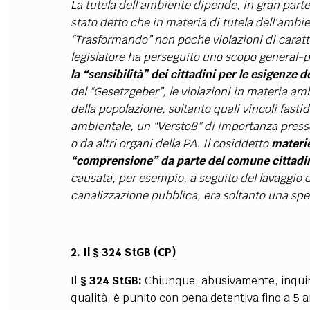
La tutela dell'ambiente dipende, in gran part
stato detto che in materia di tutela dell'ambi
“Trasformando” non poche violazioni di caratte
legislatore ha perseguito uno scopo general-
la “sensibilità” dei cittadini per le esigenze 
del “Gesetzgeber”, le violazioni in materia am
della popolazione, soltanto quali vincoli fasti
ambientale, un “Verstoß” di importanza presso
o da altri organi della PA. Il cosiddetto
materie
“comprensione” da parte del comune cittadi
causata, per esempio, a seguito del lavaggio de
canalizzazione pubblica, era soltanto una sp
2. Il § 324 StGB (CP)
Il
§ 324 StGB:
Chiunque, abusivamente, inquina
qualità, è punito con pena detentiva fino a 5 a