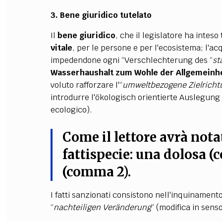
3. Bene giuridico tutelato
Il
bene giuridico
, che il legislatore ha inteso
vitale
, per le persone e per l'ecosistema; l'a
impedendone ogni “Verschlechterung des “
st
Wasserhaushalt zum Wohle der
Allgemeinh
voluto rafforzare l'“
umweltbezogene Zielricht
introdurre l'ökologisch orientierte Auslegung 
ecologico).
Come il lettore avrà nota
fattispecie: una
dolosa
(c
(comma 2).
I fatti sanzionati consistono nell'inquinamento
“
nachteiligen Veränderung
” (modifica in sens