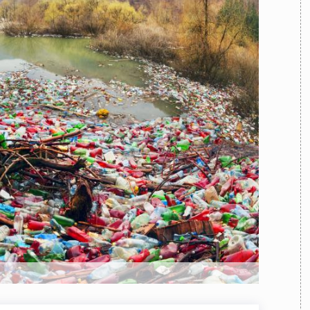
TEAM
AZIONE
COMITATO SCIENTIFICO
AUTORI
CURATORI
FOTOGRAFI
PARTNER
C
EXTRA
CODICI
RUBRICHE
LIBRI
PROCEEDINGS
PUBBLICITÀ
CONTATTI
SOCIAL MEDIA