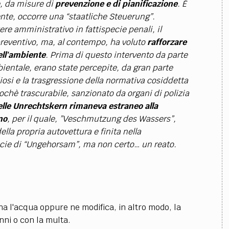
e, da misure di
prevenzione e di pianificazione
. È
ente, occorre una “staatliche Steuerung”.
re amministrativo in fattispecie penali, il
preventivo, ma, al contempo, ha voluto
rafforzare
dell'ambiente
. Prima di questo intervento da parte
bientale, erano state percepite, da gran parte
diosi e la trasgressione della normativa cosiddetta
chè trascurabile, sanzionato da organi di polizia
lle Unrechtskern rimaneva estraneo alla
no
, per il quale, ”Veschmutzung des Wassers”,
lla propria autovettura e finita nella
ecie di “Ungehorsam”, ma non certo… un reato.
 l'acqua oppure ne modifica, in altro modo, la
nni o con la multa.