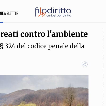
NEWSLETTER
co: reati contro l'ambiente
DIRITTO
 324 del codice penale della
lità,
o, Esteri
SOFIA
INNOVAZIONE
che,
Scienze informatiche,
Arte,
ligione
Architettura, Ingegneria