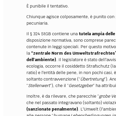
È punibile il tentativo.
Chiunque agisce colposamente, è punito con p
pecuniaria.
Il § 324 StGB contiene una
tutela ampia dell
disposizione normativa, sono comprese parec
contenute in leggi speciali. Per questo motivo,
la
“zentrale Norm des Umweltstrafrechtes” (
dell'ambiente)
. Il legislatore è stato dell'avv
ecologia, occorre il cosiddetto Strafschutz (la
ratio) e l'entità delle pene, in non pochi casi, 
soltanto contravvenzione (“
Übertretung
”). An
“
Stellenwert
”), che il “
Gesetzgeber
” ha attribu
Inoltre, è da rilevare, che parecchie “
grobe Ve
che nel passato integravano (soltanto) violaz
(sanzionate penalmente)
. L'Umwelt (l'ambie
alle persone “
humane Lebensbedingungen im