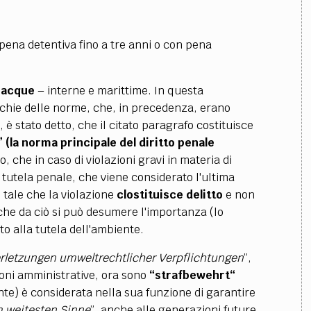
ena detentiva fino a tre anni o con pena
e acque
– interne e marittime. In questa
chie delle norme, che, in precedenza, erano
 è stato detto, che il citato paragrafo costituisce
la norma principale del diritto penale
iso, che in caso di violazioni gravi in materia di
 tutela penale, che viene considerato l'ultima
è tale che la violazione
clostituisce delitto
e non
che da ciò si può desumere l'importanza (lo
ito alla tutela dell'ambiente.
rletzungen umweltrechtlicher Verpflichtungen
”,
ioni amministrative, ora sono
“
strafbewehrt“
nte) è considerata nella sua funzione di garantire
 weitesten Sinne
”, anche alle generazioni future.