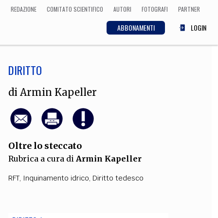
REDAZIONE
COMITATO SCIENTIFICO
AUTORI
FOTOGRAFI
PARTNER
ABBONAMENTI
LOGIN
DIRITTO
SCIENZA
ECONOMIA
Matematica, Fisica,
di
Armin Kapeller
Biologia, Cifrematica,
Medicina
Oltre lo steccato
CULTURA
Rubrica a cura di
Armin Kapeller
 Cinema, Musica,
Letteratura
RFT
,
Inquinamento idrico
,
Diritto tedesco