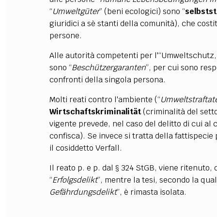
“
Umweltgüter
” (beni ecologici) sono “
selbsts
giuridici a sè stanti della comunità), che costi
persone.
Alle autorità competenti per l'“Umweltschutz,
sono “
Beschützergaranten
”, per cui sono resp
confronti della singola persona.
Molti reati contro l'ambiente (“
Umweltstraftat
Wirtschaftskriminalität
(criminalità del set
vigente prevede, nel caso del delitto di cui al 
confisca). Se invece si tratta della fattispeci
il cosiddetto Verfall.
Il reato p. e p. dal § 324 StGB, viene ritenuto,
“
Erfolgsdelikt
”, mentre la tesi, secondo la qual
Gefährdungsdelikt
”, è rimasta isolata.