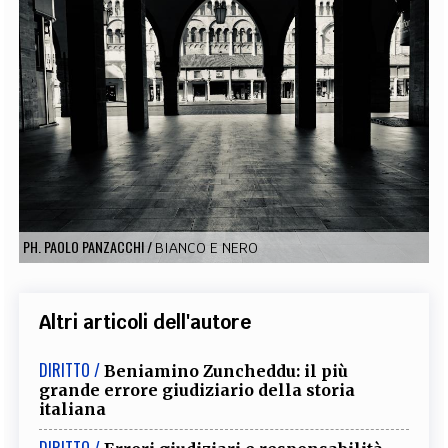
EXTRA
CODICI
RUBRICHE
LIBRI
PROCEEDINGS
PUBBLICITÀ
CONTATTI
SOCIAL MEDIA
PH. PAOLO PANZACCHI
/
BIANCO E NERO
Altri articoli dell'autore
DIRITTO /
Beniamino Zuncheddu: il più
grande errore giudiziario della storia
italiana
DIRITTO /