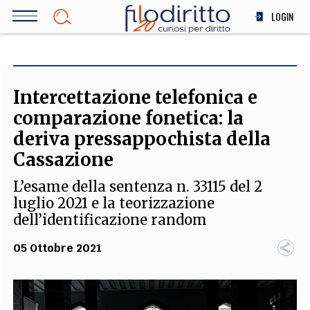
Salta
LOGIN
al
contenuto
DIRITTO
principale
ECONOMIA
SOCIETÀ
Intercettazione telefonica e
MEDICINA
comparazione fonetica: la
SCIENZA
deriva pressappochista della
STORIA E FILOSOFIA
Cassazione
INNOVAZIONE
L’esame della sentenza n. 33115 del 2
ALTRO
luglio 2021 e la teorizzazione
dell’identificazione random
TEAM
05 Ottobre 2021
FILODIRITTO
REDAZIONE
COMITATO SCIENTIFICO
AUTORI
CURATORI
FOTOGRAFI
PARTNER
COLLABORA CON NOI