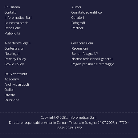
Chi siamo
Autori
Contatti
Comitato scientifico
Inforomatica S.r.l.
Curatori
La nostra storia
Fotografi
Redazione
Partner
Pubblicità
Avvertenze legali
Collaborazioni
Contestazioni
Recensioni
Note legali
Sei un fotografo?
Privacy Policy
Norme redazionali generali
Cookie Policy
Regole per invio e referaggio
RSS contributi
Academy
Archivio articoli
Codici
Riviste
Rubriche
Copyright © 2021, Inforomatica S.r.l.
Direttore responsabile: Antonio Zama - Tribunale Bologna 24.07.2007, n.7770 -
ISSN 2239-7752